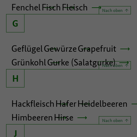
Fenchel
Fisch
Fleisch
Nach oben
G
Geflügel
Gewürze
Grapefruit
Grünkohl
Gurke (Salatgurke)
Nach oben
H
Hackfleisch
Hafer
Heidelbeeren
Himbeeren
Hirse
Nach oben
J