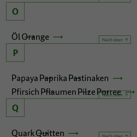
O
Öl
Orange
Nach oben
P
Papaya
Paprika
Pastinaken
Pfirsich
Pflaumen
Pilze
Porree
Nach oben
Q
Quark
Quitten
Nach oben