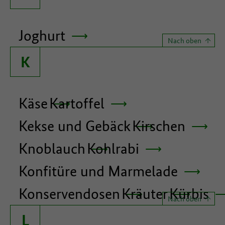
Joghurt
Nach oben
K
Käse
Kartoffel
Kekse und Gebäck
Kirschen
Knoblauch
Kohlrabi
Konfitüre und Marmelade
Konservendosen
Kräuter
Kürbis
Nach oben
L