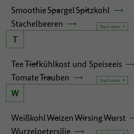
Smoothie
Spargel
Spitzkohl
Stachelbeeren
Nach oben
T
Tee
Tiefkühlkost und Speiseeis
Tomate
Trauben
Nach oben
W
Weißkohl
Weizen
Wirsing
Wurst
Wurzelpetersilie