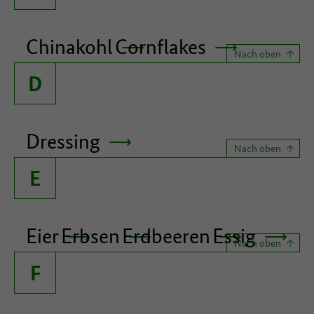
Chinakohl
Cornflakes
Nach oben
D
Dressing
Nach oben
E
Eier
Erbsen
Erdbeeren
Essig
Nach oben
F