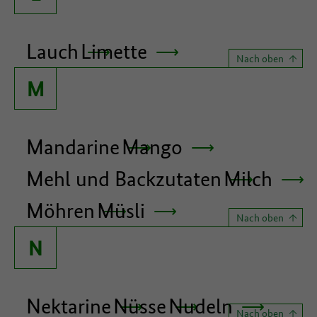
Lauch
Limette
Nach oben
M
Mandarine
Mango
Mehl und Backzutaten
Milch
Möhren
Müsli
Nach oben
N
Nektarine
Nüsse
Nudeln
Nach oben