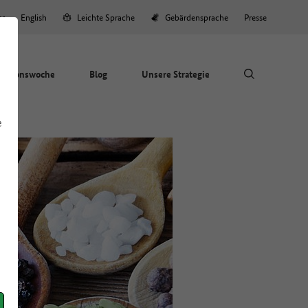
er
English
Leichte Sprache
Gebärdensprache
Presse
Aktionswoche
Blog
Unsere Strategie
e