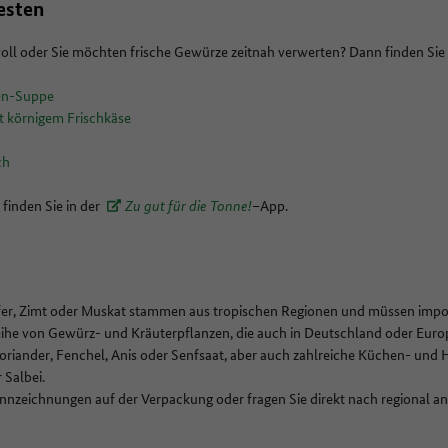
esten
oll oder Sie möchten frische Gewürze zeitnah verwerten? Dann finden Sie 
en-Suppe
 körnigem Frischkäse
ch
finden Sie in der
Zu gut für die Tonne!
–App.
effer, Zimt oder Muskat stammen aus tropischen Regionen und müssen impo
eihe von Gewürz- und Kräuterpflanzen, die auch in Deutschland oder Eur
iander, Fenchel, Anis oder Senfsaat, aber auch zahlreiche Küchen- und He
r Salbei.
ennzeichnungen auf der Verpackung oder fragen Sie direkt nach regional