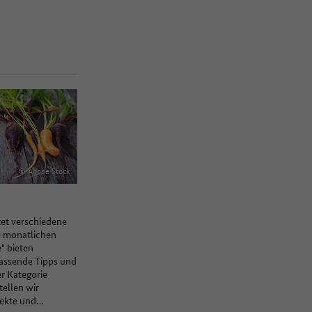
© Adobe Stock
tet verschiedene
e monatlichen
" bieten
passende Tipps und
er Kategorie
tellen wir
jekte und…