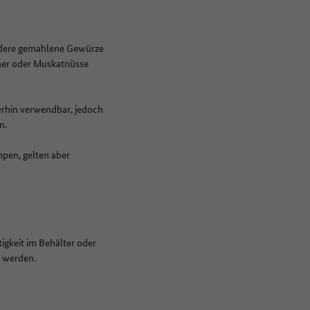
ondere gemahlene Gewürze
rner oder Muskatnüsse
erhin verwendbar, jedoch
en.
mpen, gelten aber
gkeit im Behälter oder
t werden.