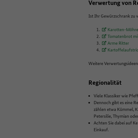
Verwertung von R
Ist Ihr Gewürzschrank zu v
Karotten-Möhr
Tomatenbrot mit
Arme Ritter
Kartoffelaufstri
Weitere Verwertungsideen 
Regionalität
Viele Klassiker wie Pf
Dennoch gibt es eine R
zählen etwa Kümmel, Kor
Petersilie, Thymian ode
Achten Sie dabei auf K
Einkauf.