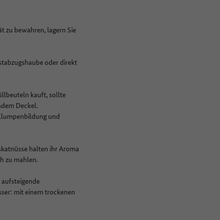
ät zu bewahren, lagern Sie
stabzugshaube oder direkt
lbeuteln kauft, sollte
endem Deckel.
n Klumpenbildung und
skatnüsse halten ihr Aroma
ch zu mahlen.
 aufsteigende
sser: mit einem trockenen