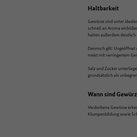
Haltbarkeit
Gewürze sind unter ideal
schnell an Aroma einbüßen
halten außerdem deutlich
Dennoch gilt: Ungeöffnet 
meist mit verringertem Ge
Salz und Zucker unterliege
grundsätzlich als unbegren
Wann sind Gewürz
Verdorbene Gewürze erkenn
Klumpenbildung sowie Sch