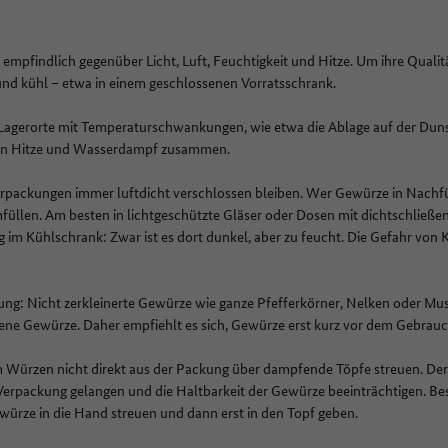
mpfindlich gegenüber Licht, Luft, Feuchtigkeit und Hitze. Um ihre Qualit
und kühl – etwa in einem geschlossenen Vorratsschrank.
Lagerorte mit Temperaturschwankungen, wie etwa die Ablage auf der Dun
ffen Hitze und Wasserdampf zusammen.
erpackungen immer luftdicht verschlossen bleiben. Wer Gewürze in Nachfül
üllen. Am besten in lichtgeschützte Gläser oder Dosen mit dichtschließ
g im Kühlschrank: Zwar ist es dort dunkel, aber zu feucht. Die Gefahr vo
tung: Nicht zerkleinerte Gewürze wie ganze Pfefferkörner, Nelken oder Mu
lene Gewürze. Daher empfiehlt es sich, Gewürze erst kurz vor dem Gebrau
 Würzen nicht direkt aus der Packung über dampfende Töpfe streuen. Der
erpackung gelangen und die Haltbarkeit der Gewürze beeinträchtigen. Be
ürze in die Hand streuen und dann erst in den Topf geben.