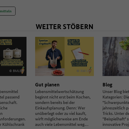
mitteln
WEITER STÖBERN
© BMLEH
© BMLEH
Gut planen
Blog
bensmittel
Lebensmittelwertschätzung
Unser Blog bie
ttel passend
beginnt nicht erst beim Kochen,
Kategorien: Di
ssenschaft.
sondern bereits bei der
"Schwerpunkte
iche
Einkaufsplanung. Denn: Wer
jahreszeitlich 
en
unüberlegt oder zu viel kauft,
Tricks. Unter d
Anforderungen.
wirft möglicherweise am Ende
"Beispielhaft" s
er Kühlschrank
auch viele Lebensmittel weg.…
innovative Pro