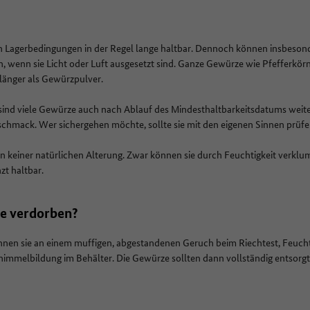
en Lagerbedingungen in der Regel lange haltbar. Dennoch können insbes
, wenn sie Licht oder Luft ausgesetzt sind. Ganze Gewürze wie Pfefferkö
 länger als Gewürzpulver.
sind viele Gewürze auch nach Ablauf des Mindesthaltbarkeitsdatums weit
schmack. Wer sichergehen möchte, sollte sie mit den eigenen Sinnen prüf
n keiner natürlichen Alterung. Zwar können sie durch Feuchtigkeit verklu
zt haltbar.
e verdorben?
en sie an einem muffigen, abgestandenen Geruch beim Riechtest, Feuchti
immelbildung im Behälter. Die Gewürze sollten dann vollständig entsorg