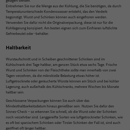
gelagert werden.
Entnehmen Sie nur die Menge aus der Kühlung, die Sie benötigen, da durch
Temperaturunterschiede Kondenswasser entsteht, das den Verderb
begünstigt. Wurst und Schinken können auch eingefroren werden.
Verwenden Sie dafür nicht die Originalverpackung, diese ist nur für die
Kühllagerung konzipiert. Am besten eignen sich zum Einfrieren luftdichte
Gefrierbeutel oder -behälter.
Haltbarkeit
Wurstaufschnitt und in Scheiben geschnittener Schinken sind im
Kühlschrank drei Tage haltbar, am ganzen Stück etwa sechs Tage. Frische
Wurst und Schinken von der Fleischtheke sollte man innerhalb von zwei
Tagen verzehren, da die mikrobielle Belastung etwas höher ist.
Luftgetrocknete oder geräucherte Würste können am Stück und bei kühler
Lagerung, auch außerhalb des Kühlschranks, mehrere Wochen bis Monate
haltbar sein.
Geschlossene Verpackungen können Sie auch über das
Mindesthaltbarkeitsdatum hinaus genießbar sein. Nutzen Sie dafür den
Sinnes-Check – so erkennen Sie schnell, ob die Wurst oder der Schinken
noch verzehrbar sind. Langgereifte Sorten wie luftgetrockneter Schinken, wie
es oft bei spanischem Schinken oder Tiroler Schinken der Fall ist, sind auch
geöffnet oft länger haltbar.