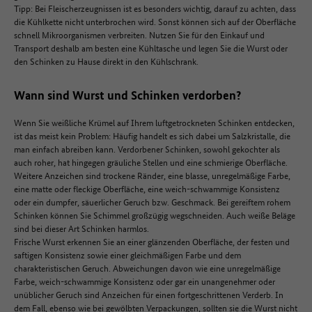
Tipp: Bei Fleischerzeugnissen ist es besonders wichtig, darauf zu achten, dass
die Kühlkette nicht unterbrochen wird. Sonst können sich auf der Oberfläche
schnell Mikroorganismen verbreiten. Nutzen Sie für den Einkauf und
Transport deshalb am besten eine Kühltasche und legen Sie die Wurst oder
den Schinken zu Hause direkt in den Kühlschrank.
Wann sind Wurst und Schinken verdorben?
Wenn Sie weißliche Krümel auf Ihrem luftgetrockneten Schinken entdecken,
ist das meist kein Problem: Häufig handelt es sich dabei um Salzkristalle, die
man einfach abreiben kann. Verdorbener Schinken, sowohl gekochter als
auch roher, hat hingegen gräuliche Stellen und eine schmierige Oberfläche.
Weitere Anzeichen sind trockene Ränder, eine blasse, unregelmäßige Farbe,
eine matte oder fleckige Oberfläche, eine weich-schwammige Konsistenz
oder ein dumpfer, säuerlicher Geruch bzw. Geschmack. Bei gereiftem rohem
Schinken können Sie Schimmel großzügig wegschneiden. Auch weiße Beläge
sind bei dieser Art Schinken harmlos.
Frische Wurst erkennen Sie an einer glänzenden Oberfläche, der festen und
saftigen Konsistenz sowie einer gleichmäßigen Farbe und dem
charakteristischen Geruch. Abweichungen davon wie eine unregelmäßige
Farbe, weich-schwammige Konsistenz oder gar ein unangenehmer oder
unüblicher Geruch sind Anzeichen für einen fortgeschrittenen Verderb. In
dem Fall, ebenso wie bei gewölbten Verpackungen, sollten sie die Wurst nicht