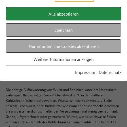
Alle akzeptieren
LEBENSMITTEL A-Z
Schinken und Wurst
Speichern
Nur erforderliche Cookies akzeptieren
Hier finden Sie Informationen zur Lagerung, Haltbarkeit und
Resteverwertung von Wurst und Schinken. So reduzieren Sie ganz einfach
Weitere Informationen anzeigen
Lebensmittelabfälle und genießen den vollen Geschmack.
Impressum
|
Datenschutz
Lagerung
Die richtige Aufbewahrung von Wurst und Schinken kann ihre Haltbarkeit
verlängern. Beides sollten Sie kühl bei etwa 4-7 °C in den mittleren
Kühlschrankfächern aufbewahren. Wurstarten wie Kochwürste, z.B, die
beliebte Leberwurst, oder Brühwürste wie Lyoner oder Mortadella bewahren
Sie am besten in dicht schließenden Verpackungen mit wenig Leerraum auf.
Ganze, luftgetrocknete oder geräucherte Würste, wie beispielsweise Salami,
können auch außerhalb des Kühlschranks an einem kühlen, trockenen Ort