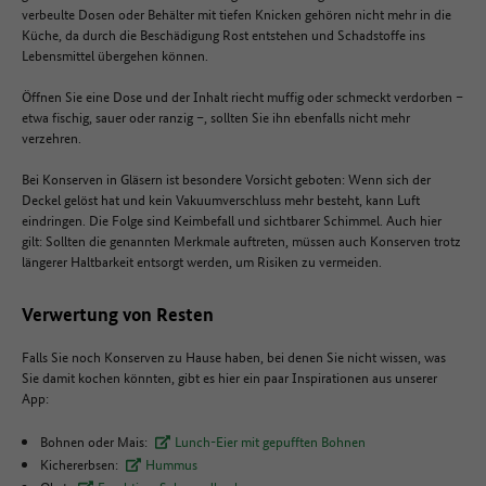
verbeulte Dosen oder Behälter mit tiefen Knicken gehören nicht mehr in die
Küche, da durch die Beschädigung Rost entstehen und Schadstoffe ins
Lebensmittel übergehen können.
Öffnen Sie eine Dose und der Inhalt riecht muffig oder schmeckt verdorben –
etwa fischig, sauer oder ranzig –, sollten Sie ihn ebenfalls nicht mehr
verzehren.
Bei Konserven in Gläsern ist besondere Vorsicht geboten: Wenn sich der
Deckel gelöst hat und kein Vakuumverschluss mehr besteht, kann Luft
eindringen. Die Folge sind Keimbefall und sichtbarer Schimmel. Auch hier
gilt: Sollten die genannten Merkmale auftreten, müssen auch Konserven trotz
längerer Haltbarkeit entsorgt werden, um Risiken zu vermeiden.
Verwertung von Resten
Falls Sie noch Konserven zu Hause haben, bei denen Sie nicht wissen, was
Sie damit kochen könnten, gibt es hier ein paar Inspirationen aus unserer
App:
Bohnen oder Mais:
Lunch-Eier mit gepufften Bohnen
Kichererbsen:
Hummus