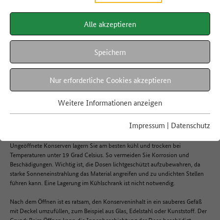
Alle akzeptieren
LEBENSMITTEL A-Z
Konservendosen
Speichern
Nur erforderliche Cookies akzeptieren
Hier finden Sie Informationen rund um die Haltbarkeit, Regionalität,
Verwertung und die richtige Lagerung von Konserven.
Weitere Informationen anzeigen
Impressum
|
Datenschutz
Lagerung
Ungeöffnete Konserven lagern Sie am besten kühl und trocken bei
Temperaturen unter 19 Grad Celsius. So vermeiden Sie Korrosion und
Beschädigungen. Wichtig ist, die Dosen lichtgeschützt aufzubewahren, da
starke Sonneneinstrahlung das Material angreifen und zu undichten Stellen
führen kann. Eine Lagerung im Kühlschrank ist nicht notwendig.
Nach dem Öffnen ist es ratsam, den Konserveninhalt in ein sauberes Gefäß
mit Deckel umzufüllen, zum Beispiel aus Glas, Edelstahl oder Kunststoff. Der
Grund: Beim Öffnen kann die Innenbeschichtung der Dose beschädigt