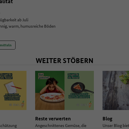
alität
r
ügbarkeit ab Juli
onnig, warm, humusreiche Böden
mitteln
WEITER STÖBERN
© BMLEH
© BMLEH
Reste verwerten
Blog
schätzung
Angeschnittenes Gemüse, die
Unser Blog bie