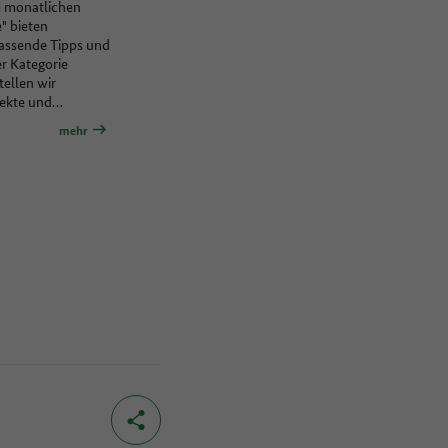
e monatlichen
" bieten
passende Tipps und
er Kategorie
tellen wir
jekte und…
mehr