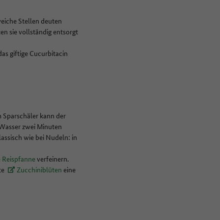
weiche Stellen deuten
en sie vollständig entsorgt
as giftige Cucurbitacin
em Sparschäler kann der
 Wasser zwei Minuten
assisch wie bei Nudeln: in
e Reispfanne
verfeinern.
rte
Zucchiniblüten
eine
.