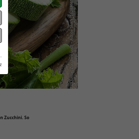
Quelle: Zucchini_volff - Adobe Stock_162886652
z
n Zucchini. So