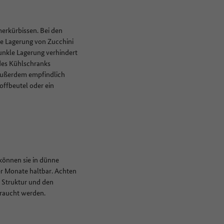
erkürbissen. Bei den
ge Lagerung von Zucchini
dunkle Lagerung verhindert
 des Kühlschranks
 außerdem empfindlich
offbeutel oder ein
 können sie in dünne
ier Monate haltbar. Achten
e Struktur und den
braucht werden.