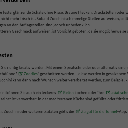
e feste, glänzende Schale ohne Risse. Braune Flecken, Druckstellen oder 
 nicht mehr frisch ist. Sobald Zucchini schimmelige Stellen aufweisen, sollt
gen an den Auflagestellen sind jedoch unbedenklich.
bitteren Geschmack aufweisen, ist Vorsicht geboten, da sie möglicherweise d
esten
Sie richtig kreativ werden. Mit einem Spiralschneider oder alternativ ein
uchdünne "
Zoodles
" geschnitten werden – diese werden in gesalzenem
ucchini kann dann nach Wunsch weiter verarbeitet werden, zum Beispiel kl
hini können Sie auch ein leckeres
Relish
kochen oder Ihre
asiatisch
selbst ist verwertbar: In der mediterranen Küche sind gefüllte oder frittie
t Zucchini oder weiteren Zutaten gibt's die
Zu gut für die Tonne!
-App