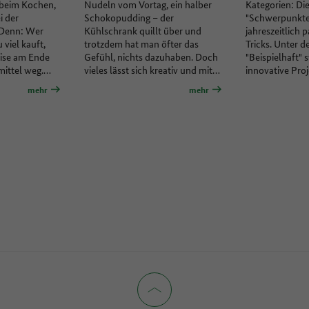
t beim Kochen,
Nudeln vom Vortag, ein halber
Kategorien: Di
i der
Schokopudding – der
"Schwerpunkte
 Denn: Wer
Kühlschrank quillt über und
jahreszeitlich 
 viel kauft,
trotzdem hat man öfter das
Tricks. Unter d
eise am Ende
Gefühl, nichts dazuhaben. Doch
"Beispielhaft" s
mittel weg.…
vieles lässt sich kreativ und mit…
innovative Pro
mehr
mehr