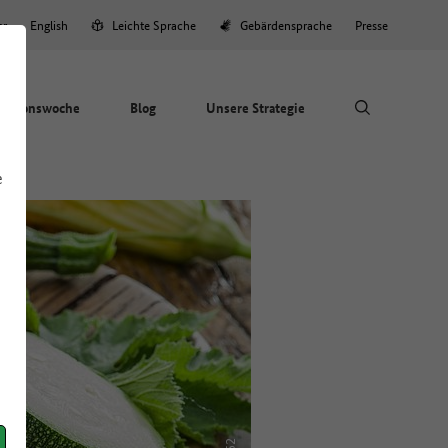
er
English
Leichte Sprache
Gebärdensprache
Presse
Aktionswoche
Blog
Unsere Strategie
e