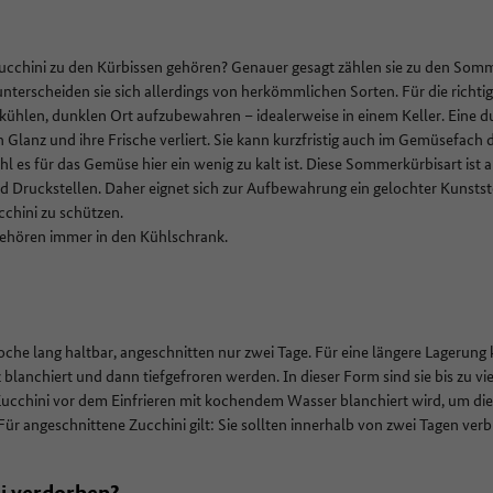
ucchini zu den Kürbissen gehören? Genauer gesagt zählen sie zu den Somm
terscheiden sie sich allerdings von herkömmlichen Sorten. Für die richti
em kühlen, dunklen Ort aufzubewahren – idealerweise in einem Keller. Eine 
en Glanz und ihre Frische verliert. Sie kann kurzfristig auch im Gemüsefach
 es für das Gemüse hier ein wenig zu kalt ist. Diese Sommerkürbisart ist
d Druckstellen. Daher eignet sich zur Aufbewahrung ein gelochter Kunstst
cchini zu schützen.
gehören immer in den Kühlschrank.
che lang haltbar, angeschnitten nur zwei Tage. Für eine längere Lagerung
 blanchiert und dann tiefgefroren werden. In dieser Form sind sie bis zu v
 Zucchini vor dem Einfrieren mit kochendem Wasser blanchiert wird, um di
r angeschnittene Zucchini gilt: Sie sollten innerhalb von zwei Tagen ver
i verdorben?