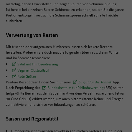
matschig, haben Druckstellen und zeigen Spuren von Schimmelbildung.
Ist bereits bei einzelnen Beeren Schimmel zu erkennen, sollten Sie die ganze
Portion entsorgen, weil sich die Schimmelsporen schnell auf alle Früchte
ausbreiten.
Verwertung von Resten
Mit frischen oder aufgetauten Himbeeren lassen sich leckere Rezepte
herstellen. Probieren Sie doch mal die folgenden Ideen aus, die im Winter
und im Sommer schmecken:
Salat mit Himbeerdressing
Veganer Obstauflauf
Rote Grütze
Weitere Rezeptideen finden Sie in unserer
Zu gut für die Tonne!
-
App.
Nach Empfehlung des
Bundesinstituts für Risikobewertung
(BfR) sollten
tiefgekühlte Beeren aus dem Supermarkt vor dem Verzehr ausreichend (etwa
90 Grad Celsius) erhitzt werden, um auch hitzeresistente Keime und Erreger
zu inaktivieren und sich so vor Erkrankungen zu schützen.
Saison und Regionalität
Himbeersträucher wachsen sowohl in zahlreichen Gärten als auch in der