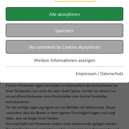
Alle akzeptieren
LEBENSMITTEL A-Z
Himbeeren
Speichern
Nur erforderliche Cookies akzeptieren
Hier finden Sie Informationen rund um die Haltbarkeit, Regionalität,
Verwertung und die richtige Lagerung von Himbeeren.
Weitere Informationen anzeigen
Impressum
|
Datenschutz
Lagerung
Frische Himbeeren lagern am besten im Gemüsefach des Kühlschranks bei
einer Temperatur von sechs bis zehn Grad Celsius. Achten Sie darauf, nur
einwandfreie Himbeeren ohne Druckstellen oder leichte Faulstellen
aufzubewahren.
Für die richtige Lagerung eignet sich ein Behälter mit Gittereinsatz. Dieser
verhindert, dass die Beeren in ihrer eigenen Feuchtigkeit liegen und sorgt
dafür, dass sie länger frisch bleiben.
Die empfindlichen Himbeeren sollten nicht übereinander gelagert werden.
Druckstellen können vermieden werden, wenn man sie nebeneinander und