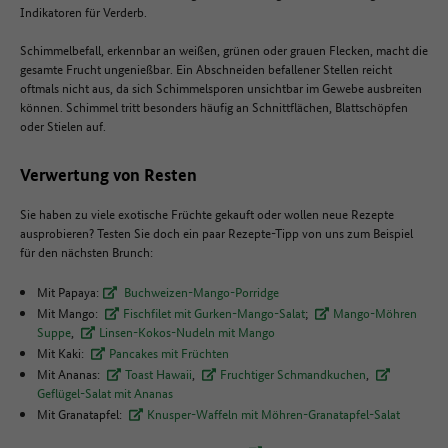
Indikatoren für Verderb.
Schimmelbefall, erkennbar an weißen, grünen oder grauen Flecken, macht die
gesamte Frucht ungenießbar. Ein Abschneiden befallener Stellen reicht
oftmals nicht aus, da sich Schimmelsporen unsichtbar im Gewebe ausbreiten
können. Schimmel tritt besonders häufig an Schnittflächen, Blattschöpfen
oder Stielen auf.
Verwertung von Resten
Sie haben zu viele exotische Früchte gekauft oder wollen neue Rezepte
ausprobieren? Testen Sie doch ein paar Rezepte-Tipp von uns zum Beispiel
für den nächsten Brunch:
Mit Papaya:
Buchweizen-Mango-Porridge
Mit Mango:
Fischfilet mit Gurken-Mango-Salat
;
Mango-Möhren
Suppe
,
Linsen-Kokos-Nudeln mit Mango
Mit Kaki:
Pancakes mit Früchten
Mit Ananas:
Toast Hawaii
,
Fruchtiger Schmandkuchen
,
Geflügel-Salat mit Ananas
Mit Granatapfel:
Knusper-Waffeln mit Möhren-Granatapfel-Salat