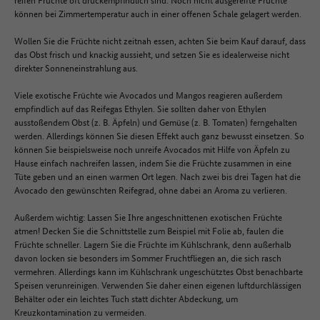
können bei Zimmertemperatur auch in einer offenen Schale gelagert werden.
Wollen Sie die Früchte nicht zeitnah essen, achten Sie beim Kauf darauf, dass
das Obst frisch und knackig aussieht, und setzen Sie es idealerweise nicht
direkter Sonneneinstrahlung aus.
Viele exotische Früchte wie Avocados und Mangos reagieren außerdem
empfindlich auf das Reifegas Ethylen. Sie sollten daher von Ethylen
ausstoßendem Obst (z. B. Äpfeln) und Gemüse (z. B. Tomaten) ferngehalten
werden. Allerdings können Sie diesen Effekt auch ganz bewusst einsetzen. So
können Sie beispielsweise noch unreife Avocados mit Hilfe von Äpfeln zu
Hause einfach nachreifen lassen, indem Sie die Früchte zusammen in eine
Tüte geben und an einen warmen Ort legen. Nach zwei bis drei Tagen hat die
Avocado den gewünschten Reifegrad, ohne dabei an Aroma zu verlieren.
Außerdem wichtig: Lassen Sie Ihre angeschnittenen exotischen Früchte
atmen! Decken Sie die Schnittstelle zum Beispiel mit Folie ab, faulen die
Früchte schneller. Lagern Sie die Früchte im Kühlschrank, denn außerhalb
davon locken sie besonders im Sommer Fruchtfliegen an, die sich rasch
vermehren. Allerdings kann im Kühlschrank ungeschütztes Obst benachbarte
Speisen verunreinigen. Verwenden Sie daher einen eigenen luftdurchlässigen
Behälter oder ein leichtes Tuch statt dichter Abdeckung, um
Kreuzkontamination zu vermeiden.