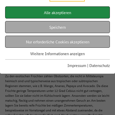
Alle akzeptieren
LEBENSMITTEL A-Z
Exotische Früchte
Speichern
Nur erforderliche Cookies akzeptieren
Hier finden Sie Informationen rund um die Haltbarkeit, Regionalität,
Verwertung und die richtige Lagerung von exotischen Früchten.
Weitere Informationen anzeigen
Impressum
|
Datenschutz
Lagerung
Zu den exotischen Früchten zählen Obstsorten, die nicht in Mitteleuropa
heimisch sind und typischerweise aus tropischen oder subtropischen
Regionen stammen, wie z.B. Mango, Ananas, Papaya und Avocado. Da diese
Früchte geringe Temperaturen unter 12 Grad Celsius nicht gut vertragen,
sollten Sie sie lieber nicht im Kühlschrank lagern. Ansonsten werden sie leicht
matschig, fleckig und nehmen einen unangenehmen Geruch an. Am besten
lagern Sie bereits reife Früchte bei mäßigen Zimmertemperaturen,
beispielsweise im Vorratsregal und mit etwas Abstand zueinander, da die
reifen Früchte oft druckempfindlich sind. Noch nicht ausgereifte Früchte