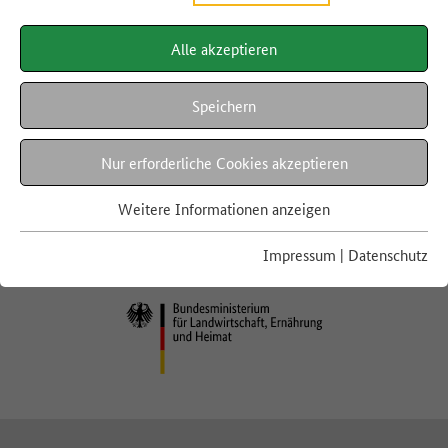
Inhaltsverzeichnis
TIPPS FÜR ZU HAUSE
Alle akzeptieren
LEBENSMITTEL A-Z
UNSERE STRATEGIE
Speichern
RECHTLICHES
Nur erforderliche Cookies akzeptieren
Datenschutz
Impressum
Weitere Informationen anzeigen
Barrierefreiheit
Impressum
|
Datenschutz