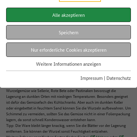
Alle akzeptieren
LEBENSMITTEL A-Z
Wurzelgemüse
Speichern
Nur erforderliche Cookies akzeptieren
Hier finden Sie Informationen rund um die Saisonalität und Regionalität,
Haltbarkeit, Verwertung und die richtige Lagerung von Wurzelgemüse.
Weitere Informationen anzeigen
Impressum
|
Datenschutz
Lagerung
Wurzelgemüse wie Sellerie, Rote Bete oder Pastinaken bevorzugt die
Lagerung an dunklen Orten mit niedrigen Temperaturen. Besonders geeignet
ist dafür das Gemüsefach des Kühlschranks. Aber auch im dunklen Keller
oder eingebettet in feuchtem Sand können Sie die Wurzeln aufbewahren. Um
Schimmel zu vermeiden, sollten Sie das Gemüse nicht in einer Folienpackung
lagern, da sonst schnell Kondenswasser entstehen kann.
Tipp: Die Ware bleibt länger knackig, wenn Sie die Blätter vor der Lagerung
entfernen. Sie können der Wurzel sonst Feuchtigkeit entziehen.
Weitere Infos zu spezifischen Sorten finden Sie bei
Möhren
oder