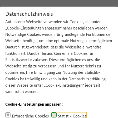
Datenschutzhinweis
Auf unserer Webseite verwenden wir Cookies, die unter
„Cookie-Einstellungen anpassen“ näher beschrieben werden.
:
Startseite
Notwendige Cookies werden für grundlegende Funktionen der
Webseite benötigt, um eine optimale Nutzung zu ermöglichen.
Unsere Beiträge zum Thema:
Dadurch ist gewährleistet, dass die Webseite einwandfrei
funktioniert. Darüber hinaus können Sie Cookies für
Statistikzwecke zulassen. Diese ermöglichen es uns, die
Ähnliche Beiträge
Webseite stetig zu verbessern und Ihr Nutzererlebnis zu
optimieren. Ihre Einwilligung zur Nutzung der Statistik-
Cookies ist freiwillig und kann in der
Datenschutzerklärung
Ähnliche Beiträge zu
dieser Webseite unter „Cookie-Einstellungen“ jederzeit
widerrufen werden.
Aufbau und Inhalte
Das Lehrerheft ist so aufgebaut, dass
Cookie-Einstellungen anpassen:
Lehrkräfte das Thema
Lebensmittelverschwendung auch bei
Zeitmangel durchnehmen können: Die
Erforderliche Cookies
Statistik Cookies
kurzen Kapitel lassen sich auch