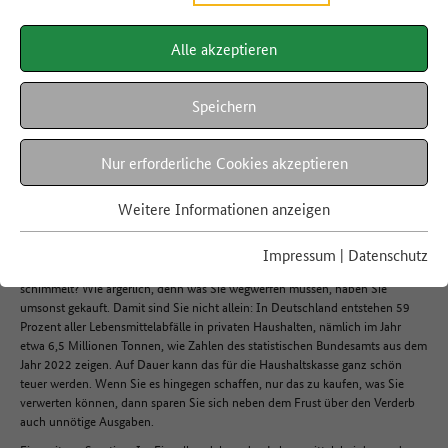
klar im Vorteil
Alle akzeptieren
Speichern
Warum ist es eigentlich so wichtig, die Lebensmittelverschwendung zu
29.11.2023
reduzieren? Resteverwertung ist nicht nur gut für Umwelt und Klima – sie
Nur erforderliche Cookies akzeptieren
macht auch kreativ und ist ein richtiger Spartipp.
Weitere Informationen anzeigen
Weniger Wegwerfen ist gut für Ihren Geldbeutel
Impressum
|
Datenschutz
Ihnen fällt beim Blick in den Kühlschrank auf, dass ein Joghurt bereits
schimmelt? Wie ärgerlich, denn was Sie wegwerfen müssen, haben Sie
umsonst gekauft. Damit sind Sie nicht allein: In Deutschland entstehen 59
Prozent aller Lebensmittelabfälle in privaten Haushalten, nämlich im Jahr
etwa 6,5 Millionen Tonnen, wie Zahlen des statistischen Bundesamts aus dem
Jahr 2022 zeigen. Auf Dauer kann das für die Haushaltskasse ganz schön
teuer werden. Wenn Sie es hingegen schaffen, nur das zu kaufen, was Sie
verwerten können, dann sparen Sie sich neben dem Frust über den Verderb
auch unnötige Ausgaben.