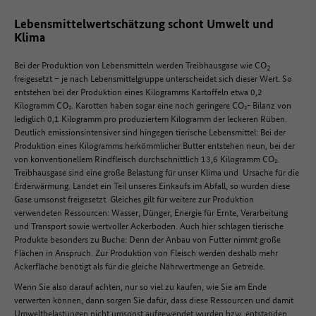
Lebensmittelwertschätzung schont Umwelt und
Klima
Bei der Produktion von Lebensmitteln werden Treibhausgase wie CO
2
freigesetzt – je nach Lebensmittelgruppe unterscheidet sich dieser Wert. So
entstehen bei der Produktion eines Kilogramms Kartoffeln etwa 0,2
Kilogramm CO₂. Karotten haben sogar eine noch geringere CO₂- Bilanz von
lediglich 0,1 Kilogramm pro produziertem Kilogramm der leckeren Rüben.
Deutlich emissionsintensiver sind hingegen tierische Lebensmittel: Bei der
Produktion eines Kilogramms herkömmlicher Butter entstehen neun, bei der
von konventionellem Rindfleisch durchschnittlich 13,6 Kilogramm CO₂.
Treibhausgase sind eine große Belastung für unser Klima und Ursache für die
Erderwärmung. Landet ein Teil unseres Einkaufs im Abfall, so wurden diese
Gase umsonst freigesetzt. Gleiches gilt für weitere zur Produktion
verwendeten Ressourcen: Wasser, Dünger, Energie für Ernte, Verarbeitung
und Transport sowie wertvoller Ackerboden. Auch hier schlagen tierische
Produkte besonders zu Buche: Denn der Anbau von Futter nimmt große
Flächen in Anspruch. Zur Produktion von Fleisch werden deshalb mehr
Ackerfläche benötigt als für die gleiche Nährwertmenge an Getreide.
Wenn Sie also darauf achten, nur so viel zu kaufen, wie Sie am Ende
verwerten können, dann sorgen Sie dafür, dass diese Ressourcen und damit
Umweltbelastungen nicht umsonst aufgewendet wurden bzw. entstanden