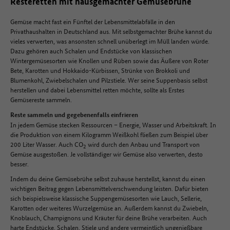
Resteretten mit hausgemachter Gemüsebrühe
Gemüse macht fast ein Fünftel der Lebensmittelabfälle in den
Privathaushalten in Deutschland aus. Mit selbstgemachter Brühe kannst du
vieles verwerten, was ansonsten schnell unüberlegt im Müll landen würde.
Dazu gehören auch Schalen und Endstücke von klassischen
Wintergemüsesorten wie Knollen und Rüben sowie das Äußere von Roter
Bete, Karotten und Hokkaido-Kürbissen, Strünke von Brokkoli und
Blumenkohl, Zwiebelschalen und Pilzstiele. Wer seine Suppenbasis selbst
herstellen und dabei Lebensmittel retten möchte, sollte als Erstes
Gemüsereste sammeln.
Reste sammeln und gegebenenfalls einfrieren
In jedem Gemüse stecken Ressourcen – Energie, Wasser und Arbeitskraft. In
die Produktion von einem Kilogramm Weißkohl fließen zum Beispiel über
200 Liter Wasser. Auch CO
wird durch den Anbau und Transport von
2
Gemüse ausgestoßen. Je vollständiger wir Gemüse also verwerten, desto
besser.
Indem du deine Gemüsebrühe selbst zuhause herstellst, kannst du einen
wichtigen Beitrag gegen Lebensmittelverschwendung leisten. Dafür bieten
sich beispielsweise klassische Suppengemüsesorten wie Lauch, Sellerie,
Karotten oder weiteres Wurzelgemüse an. Außerdem kannst du Zwiebeln,
Knoblauch, Champignons und Kräuter für deine Brühe verarbeiten. Auch
harte Endstücke, Schalen, Stiele und andere vermeintlich ungenießbare