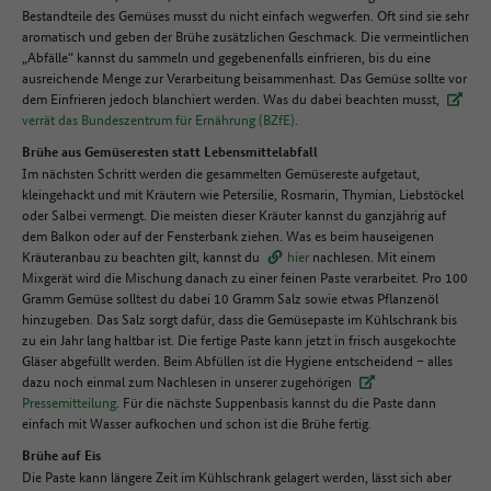
Bestandteile des Gemüses musst du nicht einfach wegwerfen. Oft sind sie sehr
aromatisch und geben der Brühe zusätzlichen Geschmack. Die vermeintlichen
„Abfälle“ kannst du sammeln und gegebenenfalls einfrieren, bis du eine
ausreichende Menge zur Verarbeitung beisammenhast. Das Gemüse sollte vor
dem Einfrieren jedoch blanchiert werden. Was du dabei beachten musst,
verrät das Bundeszentrum für Ernährung (BZfE)
.
Brühe aus Gemüseresten statt Lebensmittelabfall
Im nächsten Schritt werden die gesammelten Gemüsereste aufgetaut,
kleingehackt und mit Kräutern wie Petersilie, Rosmarin, Thymian, Liebstöckel
oder Salbei vermengt. Die meisten dieser Kräuter kannst du ganzjährig auf
dem Balkon oder auf der Fensterbank ziehen. Was es beim hauseigenen
Kräuteranbau zu beachten gilt, kannst du
hier
nachlesen. Mit einem
Mixgerät wird die Mischung danach zu einer feinen Paste verarbeitet. Pro 100
Gramm Gemüse solltest du dabei 10 Gramm Salz sowie etwas Pflanzenöl
hinzugeben. Das Salz sorgt dafür, dass die Gemüsepaste im Kühlschrank bis
zu ein Jahr lang haltbar ist. Die fertige Paste kann jetzt in frisch ausgekochte
Gläser abgefüllt werden. Beim Abfüllen ist die Hygiene entscheidend – alles
dazu noch einmal zum Nachlesen in unserer zugehörigen
Pressemitteilung
. Für die nächste Suppenbasis kannst du die Paste dann
einfach mit Wasser aufkochen und schon ist die Brühe fertig.
Brühe auf Eis
Die Paste kann längere Zeit im Kühlschrank gelagert werden, lässt sich aber