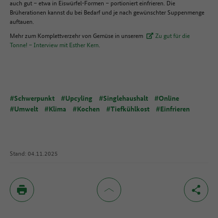
auch gut – etwa in Eiswürfel-Formen – portioniert einfrieren. Die
Brüherationen kannst du bei Bedarf und je nach gewünschter Suppenmenge
auftauen.
Mehr zum Komplettverzehr von Gemüse in unserem
Zu gut für die
Tonne! – Interview mit Esther Kern
.
#Schwerpunkt
#Upcyling
#Singlehaushalt
#Online
#Umwelt
#Klima
#Kochen
#Tiefkühlkost
#Einfrieren
Stand: 04.11.2025