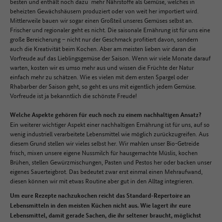
besten und enthält noch dazu mehr Nährstoffe als Gemüse, welches in
beheizten Gewächshäusern produziert oder von weit her importiert wird.
Mittlerweile bauen wir sogar einen Großteil unseres Gemüses selbst an.
Frischer und regionaler geht es nicht. Die saisonale Ernährung ist für uns eine
große Bereicherung – nicht nur der Geschmack profitiert davon, sondern
auch die Kreativität beim Kochen. Aber am meisten lieben wir daran die
Vorfreude auf das Lieblingsgemüse der Saison. Wenn wir viele Monate darauf
warten, kosten wir es umso mehr aus und wissen die Früchte der Natur
einfach mehr zu schätzen. Wie es vielen mit dem ersten Spargel oder
Rhabarber der Saison geht, so geht es uns mit eigentlich jedem Gemüse.
Vorfreude ist ja bekanntlich die schönste Freude!
Welche Aspekte gehören für euch noch zu einem nachhaltigen Ansatz?
Ein weiterer wichtiger Aspekt einer nachhaltigen Ernährung ist für uns, auf so
wenig industriell verarbeitete Lebensmittel wie möglich zurückzugreifen. Aus
diesem Grund stellen wir vieles selbst her. Wir mahlen unser Bio-Getreide
frisch, mixen unsere eigene Nussmilch für hausgemachte Müslis, kochen
Brühen, stellen Gewürzmischungen, Pasten und Pestos her oder backen unser
eigenes Sauerteigbrot. Das bedeutet zwar erst einmal einen Mehraufwand,
diesen können wir mit etwas Routine aber gut in den Alltag integrieren.
Um eure Rezepte nachzukochen reicht das Standard-Repertoire an
Lebensmitteln in den meisten Küchen nicht aus. Wie lagert ihr eure
Lebensmittel, damit gerade Sachen, die ihr seltener braucht, möglichst