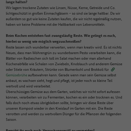
lange halten?
Wir lagern trockene Zutaten wie Linsen, Nüsse, Kerne, Getreide und Co.
lichtgeschützt in großen Einmachgläsern – so sind sie lange haltbar. Da wir
außerdem so gut wie keine Zutaten kaufen, die wir nicht regelmäßig nutzen,
haben wir keine Probleme mit der Haltbarkeit von Lebensmitteln.
Beim Kochen entstehen fast zwangsläufig Reste. Wie gelingt es euch,
hierbei so wenig wie möglich wegzuschmeißen?
Reste lassen sich wunderbar verwerten, wenn man kreativ wird. Es ist nichts
Neues, dass man Möhrengrün zu wunderbarem Pesto verarbeiten kann, die
Blätter von Radieschen sich toll im Salat machen oder man allerhand
Küchenabfälle wie Schalen von Zwiebeln, Knoblauch und anderem Gemüse
oder Stiele von Kräutern, Strünke von Blumenkohl und Brokkoli für
Gemüsebrühe
aufbewahren kann. Gerade wenn man sein Gemüse selbst
anbaut, es wachsen sieht, hegt und pflegt, ist jeder noch so kleine Teil
wertvoll und wird verarbeitet.
Überschüssiges Gemüse aus dem Garten, welches wir nicht sofort aufessen
können, verarbeiten wir zu Fermenten, kochen es ein oder trocknen es. Und
falls doch noch etwas übrigbleiben sollte, bringen wir diese Reste über
unseren Kompost wieder in den Kreislauf im Garten mit ein. Die Reste
verrotten und werden zu wertvollem Dünger für die Pflanzen der folgenden
Saison.
Bemüht ihr euch auch, Verpackungsmüll zu vermeiden?