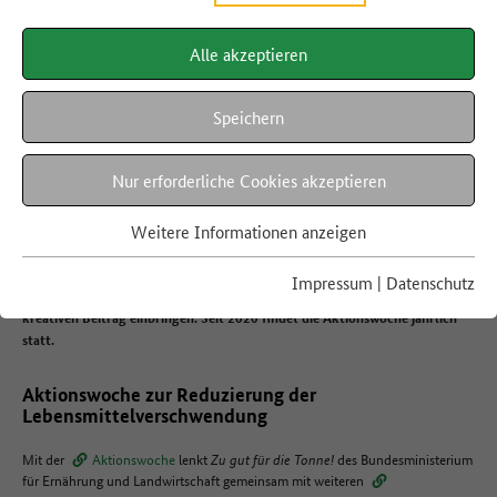
Alle akzeptieren
DEUTSCHLAND RETTET LEBENSMITTEL!
Aktionswoche 2020
Speichern
Nur erforderliche Cookies akzeptieren
Vom 22. bis 29. September 2020 fand die erste bundesweite Aktionswoche
Deutschland rettet Lebensmittel! statt. Mit verschiedenen Vor-Ort-
Weitere Informationen anzeigen
Aktionen und digitalen Formaten warben die Teilnehmenden für mehr
Lebensmittelwertschätzung. Engagierte Privatpersonen, Unternehmen
Impressum
|
Datenschutz
sowie Vereine und Verbände aus ganz Deutschland konnten ihren eigenen
kreativen Beitrag einbringen. Seit 2020 findet die Aktionswoche jährlich
statt.
Aktionswoche zur Reduzierung der
Lebensmittelverschwendung
Mit der
Aktionswoche
lenkt
Zu gut für die Tonne!
des Bundesministerium
für Ernährung und Landwirtschaft gemeinsam mit weiteren