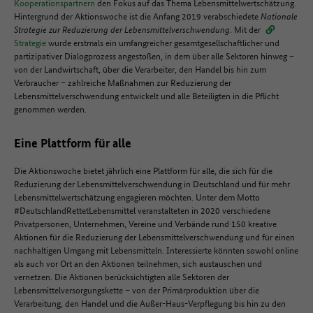
Kooperationspartnern
den Fokus auf das Thema Lebensmittelwertschätzung.
Hintergrund der Aktionswoche ist die Anfang 2019 verabschiedete
Nationale
Strategie zur Reduzierung der Lebensmittelverschwendung
. Mit der
Strategie
wurde erstmals ein umfangreicher gesamtgesellschaftlicher und
partizipativer Dialogprozess angestoßen, in dem über alle Sektoren hinweg –
von der Landwirtschaft, über die Verarbeiter, den Handel bis hin zum
Verbraucher – zahlreiche Maßnahmen zur Reduzierung der
Lebensmittelverschwendung entwickelt und alle Beteiligten in die Pflicht
genommen werden.
Eine Plattform für alle
Die Aktionswoche bietet jährlich eine Plattform für alle, die sich für die
Reduzierung der Lebensmittelverschwendung in Deutschland und für mehr
Lebensmittelwertschätzung engagieren möchten. Unter dem Motto
#DeutschlandRettetLebensmittel veranstalteten in 2020 verschiedene
Privatpersonen, Unternehmen, Vereine und Verbände rund 150 kreative
Aktionen für die Reduzierung der Lebensmittelverschwendung und für einen
nachhaltigen Umgang mit Lebensmitteln. Interessierte könnten sowohl online
als auch vor Ort an den Aktionen teilnehmen, sich austauschen und
vernetzen. Die Aktionen berücksichtigten alle Sektoren der
Lebensmittelversorgungskette – von der Primärproduktion über die
Verarbeitung, den Handel und die Außer-Haus-Verpflegung bis hin zu den