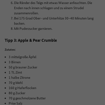
Die Ränder des Teigs mit etwas Wasser anfeuchten. Die
Enden nach innen schlagen und zu einem Strudel
zusammenrollen.
Bei 175 Grad Ober- und Unterhitze 30–40 Minuten lang
backen.
Mit Puderzucker garnieren.
Tipp 3: Apple & Pear Crumble
Zutaten:
3 mittelgroße Äpfel
3 Birnen
50 g brauner Zucker
1 TL Zimt
1 halbe Zitrone
70 g Mehl
160 g Haferflocken
80 g Zucker
70 g geschmolzene Butter
Prise Salz