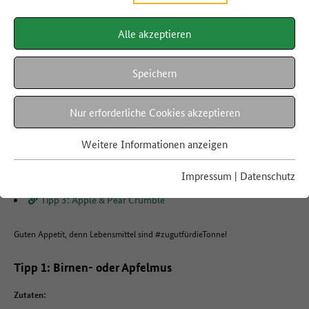
Alle akzeptieren
zustimmen
Speichern
#ResteReloaded-Tutorial: Äpfeln und Birnen
Quelle: BMEL
Nur erforderliche Cookies akzeptieren
Weitere Informationen anzeigen
Hier die Tipps in unserem Video im Überblick:
Tipp 1: Birnen- oder Apfelmus
Impressum
|
Datenschutz
Tipp 2: Apfelstrudel
Tipp 3: Apple & Pear Crumble
Guten Appetit, denn Lebensmittel sind #zugutfürdieTonne!
Tipp 1: Birnen- oder Apfelmus
Zutaten: