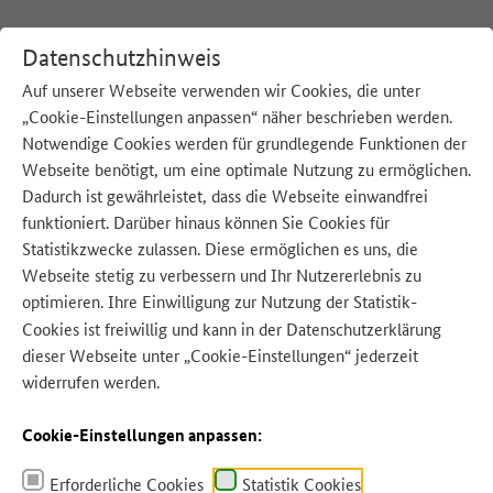
Datenschutzhinweis
Auf unserer Webseite verwenden wir Cookies, die unter
„Cookie-Einstellungen anpassen“ näher beschrieben werden.
:
Startseite
Tipps für zu Hause
Reste-Rezepte
Äpfel und Birnen
Notwendige Cookies werden für grundlegende Funktionen der
Webseite benötigt, um eine optimale Nutzung zu ermöglichen.
#restereloaded: Äpfel und Birnen
Dadurch ist gewährleistet, dass die Webseite einwandfrei
funktioniert. Darüber hinaus können Sie Cookies für
Statistikzwecke zulassen. Diese ermöglichen es uns, die
Webseite stetig zu verbessern und Ihr Nutzererlebnis zu
Was kochen mit zu vielen oder alten und schrumpeligen Äpfeln oder
Birnen?
optimieren. Ihre Einwilligung zur Nutzung der Statistik-
Cookies ist freiwillig und kann in der
Datenschutzerklärung
dieser Webseite unter „Cookie-Einstellungen“ jederzeit
widerrufen werden.
Cookie-Einstellungen anpassen:
Erforderliche Cookies
Statistik Cookies