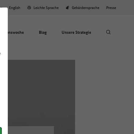
er
English
Leichte Sprache
Gebärdensprache
Presse
Aktionswoche
Blog
Unsere Strategie
e