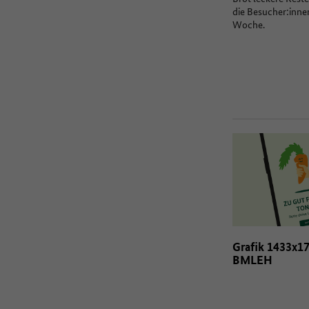
die Besucher:inne
Woche.
Grafik 1433x1
BMLEH