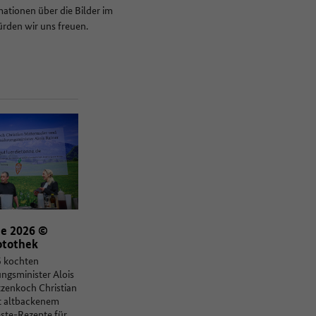
ationen über die Bilder im
ürden wir uns freuen.
e 2026 ©
tothek
 kochten
gsminister Alois
tzenkoch Christian
t altbackenem
este-Rezepte für