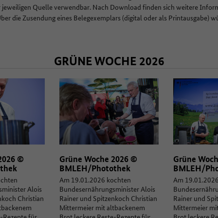
r jeweiligen Quelle verwendbar. Nach Download finden sich weitere Inform
Über die Zusendung eines Belegexemplars (digital oder als Printausgabe) w
GRÜNE WOCHE 2026
2026 ©
Grüne Woche 2026 ©
Grüne Woch
thek
BMLEH/Photothek
BMLEH/Pho
ochten
Am 19.01.2026 kochten
Am 19.01.2026
minister Alois
Bundesernährungsminister Alois
Bundesernährun
nkoch Christian
Rainer und Spitzenkoch Christian
Rainer und Spi
ltbackenem
Mittermeier mit altbackenem
Mittermeier mi
e-Rezepte für
Brot leckere Reste-Rezepte für
Brot leckere R