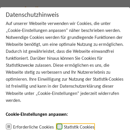
Quelle: Adobe Stock -Prostock-studio
Datenschutzhinweis
Auf unserer Webseite verwenden wir Cookies, die unter
„Cookie-Einstellungen anpassen“ näher beschrieben werden.
:
Startseite
Blog
Notwendige Cookies werden für grundlegende Funktionen der
Webseite benötigt, um eine optimale Nutzung zu ermöglichen.
Dadurch ist gewährleistet, dass die Webseite einwandfrei
SCHON GEWUSST?
funktioniert. Darüber hinaus können Sie Cookies für
Zum Liefern oder abholen? –
Statistikzwecke zulassen. Diese ermöglichen es uns, die
Reste vermeiden beim Essen
Webseite stetig zu verbessern und Ihr Nutzererlebnis zu
optimieren. Ihre Einwilligung zur Nutzung der Statistik-Cookies
bestellen
ist freiwillig und kann in der
Datenschutzerklärung
dieser
Webseite unter „Cookie-Einstellungen“ jederzeit widerrufen
werden.
Cookie-Einstellungen anpassen:
Ob Pizza, Pasta oder Döner – in der Corona-Pandemie brummt das
23.03.2021
Geschäft der Lieferdienste. Essen bestellen ist praktisch und unterstützt
die gebeutelte Gastronomie-Branche. Aber wird Bestelltes auch
Erforderliche Cookies
Statistik Cookies