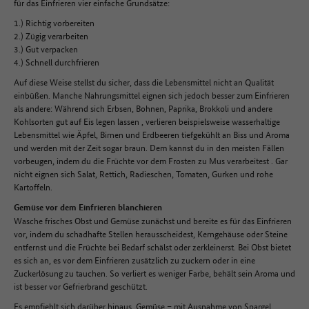
für das Einfrieren vier einfache Grundsätze:
1.) Richtig vorbereiten
2.) Zügig verarbeiten
3.) Gut verpacken
4.) Schnell durchfrieren
Auf diese Weise stellst du sicher, dass die Lebensmittel nicht an Qualität
einbüßen. Manche Nahrungsmittel eignen sich jedoch besser zum Einfrieren
als andere: Während sich Erbsen, Bohnen, Paprika, Brokkoli und andere
Kohlsorten gut auf Eis legen lassen , verlieren beispielsweise wasserhaltige
Lebensmittel wie Äpfel, Birnen und Erdbeeren tiefgekühlt an Biss und Aroma
und werden mit der Zeit sogar braun. Dem kannst du in den meisten Fällen
vorbeugen, indem du die Früchte vor dem Frosten zu Mus verarbeitest . Gar
nicht eignen sich Salat, Rettich, Radieschen, Tomaten, Gurken und rohe
Kartoffeln.
Gemüse vor dem Einfrieren blanchieren
Wasche frisches Obst und Gemüse zunächst und bereite es für das Einfrieren
vor, indem du schadhafte Stellen herausscheidest, Kerngehäuse oder Steine
entfernst und die Früchte bei Bedarf schälst oder zerkleinerst. Bei Obst bietet
es sich an, es vor dem Einfrieren zusätzlich zu zuckern oder in eine
Zuckerlösung zu tauchen. So verliert es weniger Farbe, behält sein Aroma und
ist besser vor Gefrierbrand geschützt.
Es empfiehlt sich darüber hinaus, Gemüse – mit Ausnahme von Spargel,