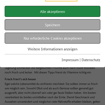
SCHON GEWUSST?
Vitamine auf Eis
Alle akzeptieren
Speichern
Beeren, Brokkoli und Paprika – wer Obst und Gemüse richtig einfriert,
13.08.2019
Nur erforderliche Cookies akzeptieren
erhält sich die Frische des Sommers und hat auch im Herbst noch
ausreichend Vitamine auf Lager.
Weitere Informationen anzeigen
Im Sommer sind Marktstände und Supermarktregale prall gefüllt mit leckerem
heimischem Obst und Gemüse. Damit du länger etwas davon hast, kannst du
Impressum
|
Datenschutz
vieles ganz einfach für später einfrieren. Mit der richtigen Vorbereitung und
Lagerung schmecken die tiefgekühlten Früchte auch nach zwölf Monaten
noch frisch und lecker. Mit diesen Tipps frierst du Vitamine richtig ein.
Frisch friert’s sich besser
Egal welche Lebensmittel du einfrieren möchtest: Sie sollten immer so frisch
wie möglich sein. Sowohl Obst und als auch Gemüse sollten generell gut
ausgereift, aber nicht überreif sein oder gar faule Stellen haben. Am besten
verarbeitest du beides unmittelbar nach der Ernte. Damit Geschmack und
Aussehen unverändert und möglichst viele Nährstoffe erhalten bleiben, gelten