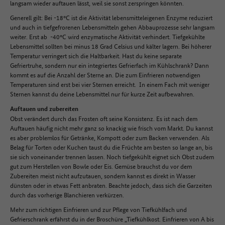
langsam wieder auftauen lässt, weil sie sonst zerspringen könnten.
Generell gilt: Bei -18°C ist die Aktivität lebensmitteleigenen Enzyme reduziert
und auch in tiefgefrorenen Lebensmitteln gehen Abbauprozesse sehr langsam
weiter. Erst ab -40°C wird enzymatische Aktivität verhindert. Tiefgekühlte
Lebensmittel sollten bei minus 18 Grad Celsius und kälter lagern. Bei höherer
Temperatur verringert sich die Haltbarkeit. Hast du keine separate
Gefriertruhe, sondern nur ein integriertes Gefrierfach im Kühlschrank? Dann
kommt es auf die Anzahl der Sterne an. Die zum Einfrieren notwendigen
Temperaturen sind erst bei vier Sternen erreicht. In einem Fach mit weniger
Sternen kannst du deine Lebensmittel nur für kurze Zeit aufbewahren.
Auftauen und zubereiten
Obst verändert durch das Frosten oft seine Konsistenz. Es ist nach dem
Auftauen häufig nicht mehr ganz so knackig wie frisch vom Markt. Du kannst
es aber problemlos für Getränke, Kompott oder zum Backen verwenden. Als
Belag für Torten oder Kuchen taust du die Früchte am besten so lange an, bis
sie sich voneinander trennen lassen. Noch tiefgekühlt eignet sich Obst zudem
gut zum Herstellen von Bowle oder Eis. Gemüse brauchst du vor dem
Zubereiten meist nicht aufzutauen, sondern kannst es direkt in Wasser
dünsten oder in etwas Fett anbraten. Beachte jedoch, dass sich die Garzeiten
durch das vorherige Blanchieren verkürzen.
Mehr zum richtigen Einfrieren und zur Pflege von Tiefkühlfach und
Gefrierschrank erfährst du in der Broschüre „Tiefkühlkost. Einfrieren von A bis