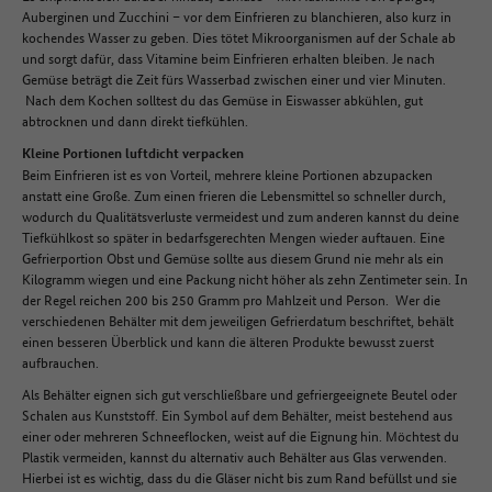
Auberginen und Zucchini – vor dem Einfrieren zu blanchieren, also kurz in
kochendes Wasser zu geben. Dies tötet Mikroorganismen auf der Schale ab
und sorgt dafür, dass Vitamine beim Einfrieren erhalten bleiben. Je nach
Gemüse beträgt die Zeit fürs Wasserbad zwischen einer und vier Minuten.
Nach dem Kochen solltest du das Gemüse in Eiswasser abkühlen, gut
abtrocknen und dann direkt tiefkühlen.
Kleine Portionen luftdicht verpacken
Beim Einfrieren ist es von Vorteil, mehrere kleine Portionen abzupacken
anstatt eine Große. Zum einen frieren die Lebensmittel so schneller durch,
wodurch du Qualitätsverluste vermeidest und zum anderen kannst du deine
Tiefkühlkost so später in bedarfsgerechten Mengen wieder auftauen. Eine
Gefrierportion Obst und Gemüse sollte aus diesem Grund nie mehr als ein
Kilogramm wiegen und eine Packung nicht höher als zehn Zentimeter sein. In
der Regel reichen 200 bis 250 Gramm pro Mahlzeit und Person. Wer die
verschiedenen Behälter mit dem jeweiligen Gefrierdatum beschriftet, behält
einen besseren Überblick und kann die älteren Produkte bewusst zuerst
aufbrauchen.
Als Behälter eignen sich gut verschließbare und gefriergeeignete Beutel oder
Schalen aus Kunststoff. Ein Symbol auf dem Behälter, meist bestehend aus
einer oder mehreren Schneeflocken, weist auf die Eignung hin. Möchtest du
Plastik vermeiden, kannst du alternativ auch Behälter aus Glas verwenden.
Hierbei ist es wichtig, dass du die Gläser nicht bis zum Rand befüllst und sie