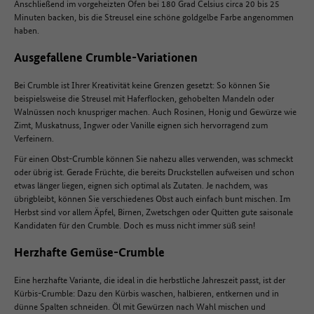
Anschließend im vorgeheizten Ofen bei 180 Grad Celsius circa 20 bis 25
Minuten backen, bis die Streusel eine schöne goldgelbe Farbe angenommen
haben.
Ausgefallene Crumble-Variationen
Bei Crumble ist Ihrer Kreativität keine Grenzen gesetzt: So können Sie
beispielsweise die Streusel mit Haferflocken, gehobelten Mandeln oder
Walnüssen noch knuspriger machen. Auch Rosinen, Honig und Gewürze wie
Zimt, Muskatnuss, Ingwer oder Vanille eignen sich hervorragend zum
Verfeinern.
Für einen Obst-Crumble können Sie nahezu alles verwenden, was schmeckt
oder übrig ist. Gerade Früchte, die bereits Druckstellen aufweisen und schon
etwas länger liegen, eignen sich optimal als Zutaten. Je nachdem, was
übrigbleibt, können Sie verschiedenes Obst auch einfach bunt mischen. Im
Herbst sind vor allem Äpfel, Birnen, Zwetschgen oder Quitten gute saisonale
Kandidaten für den Crumble. Doch es muss nicht immer süß sein!
Herzhafte Gemüse-Crumble
Eine herzhafte Variante, die ideal in die herbstliche Jahreszeit passt, ist der
Kürbis-Crumble: Dazu den Kürbis waschen, halbieren, entkernen und in
dünne Spalten schneiden. Öl mit Gewürzen nach Wahl mischen und