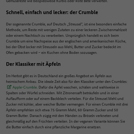
Gemüsereste wie beispielsweise Kürbis oder Rote Bete verwerten.
Schnell, einfach und lecker: der Crumble
Der sogenannte Crumble, auf Deutsch „Streusel“, ist eine besonders einfache
Methode, um Reste mit wenigen Zutaten zu einer leckeren Zwischenmahlzeit
oder einem Nachtisch zu verarbeiten. Ursprünglich handelt es sich beim
Crumble um eine Nachspeise aus der englischen und amerikanischen Küche,
bei der Obst locker mit Streuseln aus Mehl, Butter und Zucker bedeckt im
Ofen gebacken wird – ein Kuchen ohne Boden sozusagen.
Der Klassiker mit Äpfeln
Im Herbst gibt es in Deutschland ein großes Angebot an Äpfeln aus
heimischem Anbau. Die ideale Zeit also für den Klassiker unter den Crumbles:
Apple-Crumble
. Dafür die Äpfel waschen, schälen und wahlweise in
Spalten oder Würfel schneiden. Mit Zitronensaft beträufeln und in einer
Auflaufform oder auf einem Backblech verteilen. Für die Streusel Mehl und
Zucker mit kühler, aber weicher Butter vermengen. Für einen Crumble mit drei
Äpfeln empfehlen sich etwa 75 Gramm Mehl, 60 Gramm Zucker und 50
Gramm Butter. Danach zügig mit den Händen zu Bröseln verkneten und
gleichmäßig auf den Früchten verteilen. In der veganen Variante können Sie
die Butter einfach durch eine pflanzliche Margarine ersetzen.