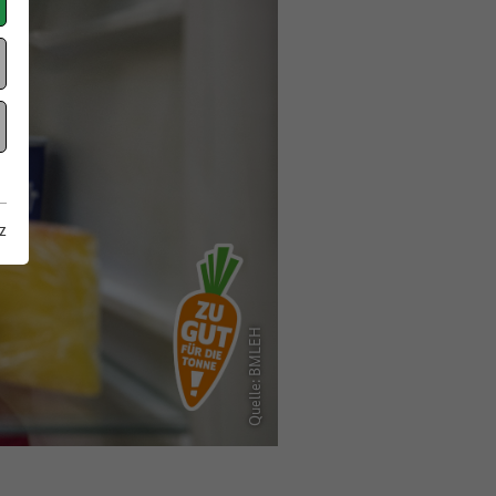
z
Quelle: BMLEH