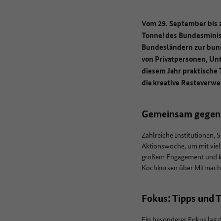
Vom 29. September bis z
Tonne! des Bundesmini
Bundesländern zur bun
von Privatpersonen, Un
diesem Jahr praktische 
die kreative Resteverwe
Gemeinsam gegen
Zahlreiche Institutionen,
Aktionswoche, um mit vie
großem Engagement und kre
Kochkursen über Mitmachak
Fokus: Tipps und 
Ein besonderer Fokus lag 