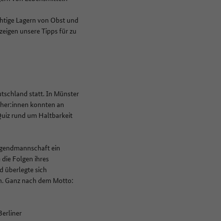
chtige Lagern von Obst und
eigen unsere Tipps für zu
schland statt. In Münster
cher:innen konnten an
Quiz rund um Haltbarkeit
Jugendmannschaft ein
die Folgen ihres
 überlegte sich
en. Ganz nach dem Motto:
erliner