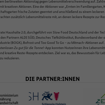
nem berlinweiten Aktionstag gegen Lebensmittelverschwendung auf. Zahlr
ch mit kreativen Aktionen. Eine der Aktionen war „Ernten im Familiengarten,
aftsgarten frische Zutaten geerntet und anschließend zu einem leckeren E
achten zusätzlich Lebensmittelreste mit, an denen leckere Rezepte zur R
ate Haushalte 2.0, durchgeführt von Slow Food Deutschland und der Tec
t den Partnern ALDI SÜD, Deutsches Tiefkühlinstitut, Bundesverband der 
ndustrie (BOGK), Bofrost und Too Good To Go – zu Mitmach-Aktionen auf. 
stenlosen
Zu gut für die Tonne!-
App konnten Nutzerinnen ihre Lebensmitte
und kreative Reste-Rezepte entdecken. Ziel war es, das Bewusstsein für 
 zu reduzieren.
DIE PARTNER:INNEN