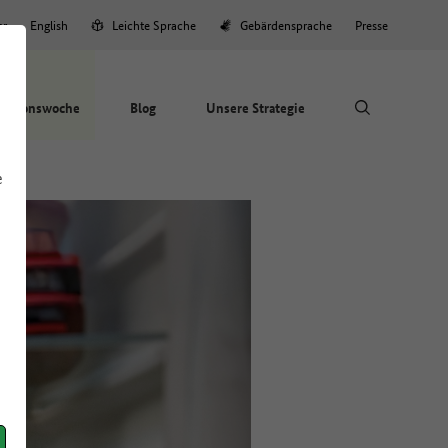
er
English
Leichte Sprache
Gebärdensprache
Presse
Aktionswoche
Blog
Unsere Strategie
e