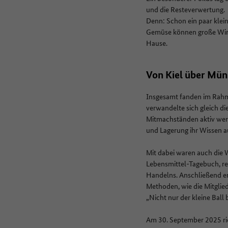
und die Resteverwertung.
Denn: Schon ein paar klei
Gemüse können große Wirku
Hause.
Von Kiel über Müns
Insgesamt fanden im Rahme
verwandelte sich gleich d
Mitmachständen aktiv werd
und Lagerung ihr Wissen a
Mit dabei waren auch die 
Lebensmittel-Tagebuch, re
Handelns. Anschließend er
Methoden, wie die Mitglie
„Nicht nur der kleine Ball
Am 30. September 2025 rie