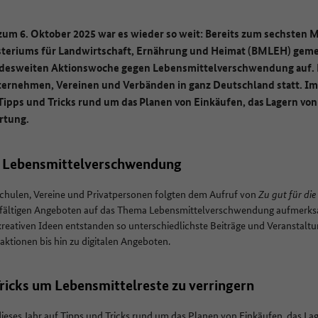
um 6. Oktober 2025 war es wieder so weit: Bereits zum sechsten Mal
steriums für Landwirtschaft, Ernährung und Heimat (BMLEH) gem
desweiten Aktionswoche gegen Lebensmittelverschwendung auf. 
ternehmen, Vereinen und Verbänden in ganz Deutschland statt. Im
Tipps und Tricks rund um das Planen von Einkäufen, das Lagern vo
rtung.
 Lebensmittelverschwendung
 Schulen, Vereine und Privatpersonen folgten dem Aufruf von
Zu gut für di
lfältigen Angeboten auf das Thema Lebensmittelverschwendung aufmerks
ativen Ideen entstanden so unterschiedlichste Beiträge und Veranstalt
tionen bis hin zu digitalen Angeboten.
Tricks um Lebensmittelreste zu verringern
dieses Jahr auf Tipps und Tricks rund um das Planen von Einkäufen, das L