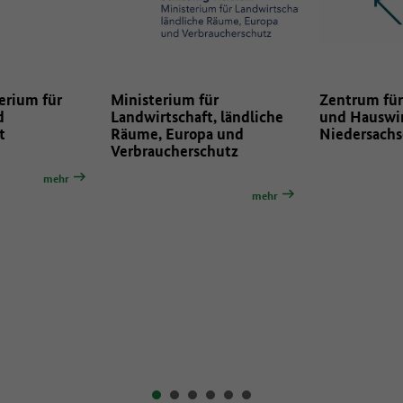
ür
Zentrum für Ernährung
United Again
, ländliche
und Hauswirtschaft
a und
Niedersachsen - ZEHN
hutz
mehr
mehr