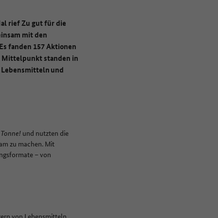
 rief Zu gut für die
einsam mit den
Es fanden 157 Aktionen
 Mittelpunkt standen in
n Lebensmitteln und
e Tonne!
und nutzten die
am zu machen. Mit
ungsformate – von
agern von Lebensmitteln