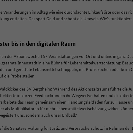
ne Veränderungen im Alltag wie eine durchdachte Einkaufsliste oder das ri
ng entfalten. Das spart Geld und schont die Umwelt. Wie’s funktioniert z
ter bis in den digitalen Raum
n der Aktionswoche 157 Veranstaltungen vor Ort und online in ganz Deut
ie gesamte Innenstadt in eine Bühne für Lebensmittelwertschätzung: Besu
en und gerettete Lebensmittel schnippeln, mit Profis kochen oder beim 
uf die Probe stellen.
Waldkicker des SV Bergtheim: Während des Aktionszeitraums führte die 
flektierte in kurzen Feedbackrunden ihr Wegwerfverhalten und diskutierte 
arbeitete das Team gemeinsam einen Handlungsleitfaden für zu Hause und
der als Multiplikatoren für mehr Lebensmittelwertschätzung wirken könn
 begeistert uns, sondern auch unser Erdball.“
f die Senatsverwaltung für Justiz und Verbraucherschutz im Rahmen der B