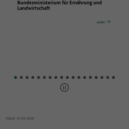
tz,
Bundesministerium für Ernährung und
Ministe
utz des
Landwirtschaft
Räume,
mehr
mehr
Stand: 15.04.2026