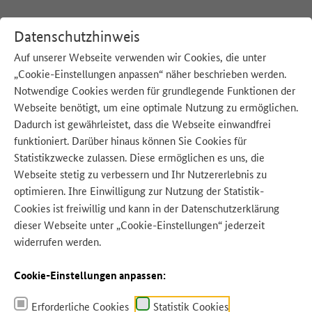
Datenschutzhinweis
Auf unserer Webseite verwenden wir Cookies, die unter
„Cookie-Einstellungen anpassen“ näher beschrieben werden.
:
Startseite
Aktionswoche
Notwendige Cookies werden für grundlegende Funktionen der
Q
u
e
l
l
e:
w
w
w.
g
e
t
t
yi
m
a
g
e
s.
d
e
/
F
r
a
n
c
e
s
o
C
a
r
t
a
f
o
t
o
g
r
a
f
o
u
n
d
S
t
o
c
k
F
o
o
d
/
S
c
h
ä
f
e
r,
C
h
ri
Webseite benötigt, um eine optimale Nutzung zu ermöglichen.
c
s
Dadurch ist gewährleistet, dass die Webseite einwandfrei
funktioniert. Darüber hinaus können Sie Cookies für
Statistikzwecke zulassen. Diese ermöglichen es uns, die
Webseite stetig zu verbessern und Ihr Nutzererlebnis zu
optimieren. Ihre Einwilligung zur Nutzung der Statistik-
Cookies ist freiwillig und kann in der
Datenschutzerklärung
dieser Webseite unter „Cookie-Einstellungen“ jederzeit
widerrufen werden.
Cookie-Einstellungen anpassen:
Erforderliche Cookies
Statistik Cookies