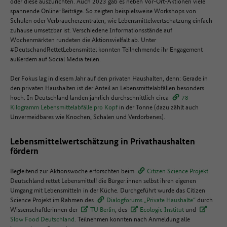
oder diese auszurichten. Auch 2023 gab es neben Vor-Ort-Aktionen viele
spannende Online-Beiträge. So zeigten beispielsweise Workshops von
Schulen oder Verbraucherzentralen, wie Lebensmittelwertschätzung einfach
zuhause umsetzbar ist. Verschiedene Informationsstände auf
Wochenmärkten rundeten die Aktionsvielfalt ab. Unter
#DeutschandRettetLebensmittel konnten Teilnehmende ihr Engagement
außerdem auf Social Media teilen.
Der Fokus lag in diesem Jahr auf den privaten Haushalten, denn: Gerade in
den privaten Haushalten ist der Anteil an Lebensmittelabfällen besonders
hoch. In Deutschland landen jährlich durchschnittlich circa
78
Kilogramm Lebensmittelabfälle pro Kopf
in der Tonne (dazu zählt auch
Unvermeidbares wie Knochen, Schalen und Verdorbenes).
Lebensmittelwertschätzung in Privathaushalten
fördern
Begleitend zur Aktionswoche erforschten beim
Citizen Science Projekt
Deutschland rettet Lebensmittel! die Bürger:innen selbst ihren eigenen
Umgang mit Lebensmitteln in der Küche. Durchgeführt wurde das Citizen
Science Projekt im Rahmen des
Dialogforums „Private Haushalte“
durch
Wissenschaftlerinnen der
TU Berlin
, des
Ecologic Institut
und
Slow Food Deutschland
. Teilnehmen konnten nach Anmeldung alle