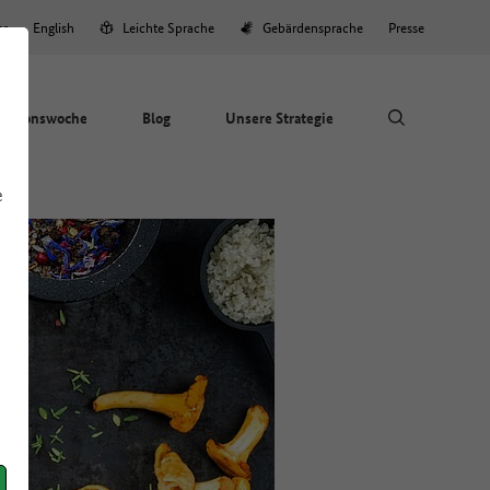
er
English
Leichte Sprache
Gebärdensprache
Presse
Aktionswoche
Blog
Unsere Strategie
e