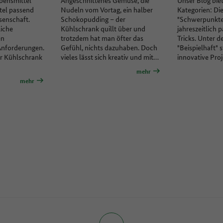
ttel passend
Nudeln vom Vortag, ein halber
Kategorien: Di
ssenschaft.
Schokopudding – der
"Schwerpunkte
iche
Kühlschrank quillt über und
jahreszeitlich 
en
trotzdem hat man öfter das
Tricks. Unter d
Anforderungen.
Gefühl, nichts dazuhaben. Doch
"Beispielhaft" s
er Kühlschrank
vieles lässt sich kreativ und mit…
innovative Pro
mehr
mehr