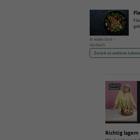
Fl
Fle
geb
© Adobe Stock –
lilechka75
Zurück zu weiteren Lebens
Richtig lagern
Wie lagert man Le