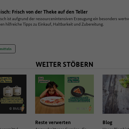
eisch: Frisch von der Theke auf den Teller
isch ist aufgrund der ressourcenintensiven Erzeugung ein besonders wertv
en hilfreiche Tipps zu Einkauf, Haltbarkeit und Zubereitung.
mitteln
WEITER STÖBERN
© BMLEH
© BMLEH
Reste verwerten
Blog
bensmittel
Angeschnittenes Gemüse, die
Unser Blog bie