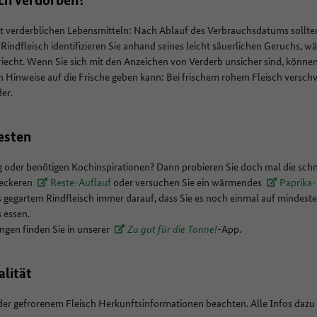
ht verderblichen Lebensmitteln: Nach Ablauf des Verbrauchsdatums sollten
indfleisch identifizieren Sie anhand seines leicht säuerlichen Geruchs, 
 riecht. Wenn Sie sich mit den Anzeichen von Verderb unsicher sind, könne
h Hinweise auf die Frische geben kann: Bei frischem rohem Fleisch versch
der.
esten
ig oder benötigen Kochinspirationen? Dann probieren Sie doch mal die sch
 leckeren
Reste-Auflauf
oder versuchen Sie ein wärmendes
Paprika
s gegartem Rindfleisch immer darauf, dass Sie es noch einmal auf mindeste
s essen.
gen finden Sie in unserer
Zu gut für die Tonne!
-
App.
alität
der gefrorenem Fleisch Herkunftsinformationen beachten. Alle Infos dazu