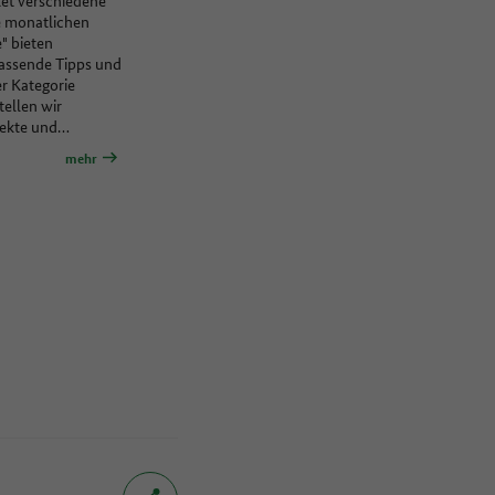
e monatlichen
" bieten
passende Tipps und
er Kategorie
tellen wir
jekte und…
mehr