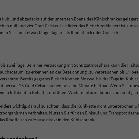
ets kühl und abgedeckt auf der untersten Ebene des Kühlschrankes gelagert
hen null und vier Grad Celsius. Je stärker das Fleisch zerkleinert ist, umso k
nnen Sie somit etwas länger lagern als Rinderhack oder Gulasch.
n bis zwei Tage. Bei einer Verpackung mit Schutzatmosphäre kann die Haltba
brauchsdatum (zu erkennen an der Bezeichnung „zu verbrauchen bis…“) bea
 verzehren. Bereits gegartes Fleisch können Sie zwei bis drei Tage im Kühl
ibt bei ca. -18 Grad Celsius sieben bis zehn Monate haltbar. Wenn Sie rohes 
 einen luftdichten Behälter umfüllen. Weitere Informationen zum richtigen
esonders wichtig, darauf zu achten, dass die Kühlkette nicht unterbrochen w
kroorganismen verbreiten. Nutzen Sie für den Einkauf und Transport desha
as Rindfleisch zu Hause direkt in den Kühlschrank.
sch verdorben?