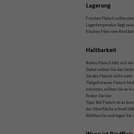
Lagerung
Frisches Fleisch sollte st
Lagertemperatur liegt zwisc
frisches Filet vom Rind kö
Haltbarkeit
Rohes Fleisch hält sich ei
Dabei sollten Sie das Ver
Sie das Fleisch nicht mehr
Tiefgefrorenes Fleisch ble
möchten, sollten Sie es in
finden Sie hier.
Tipp: Bei Fleisch ist es b
der Oberfläche schnell Mi
Kühltasche und legen Sie d
Wann ist Rindflei