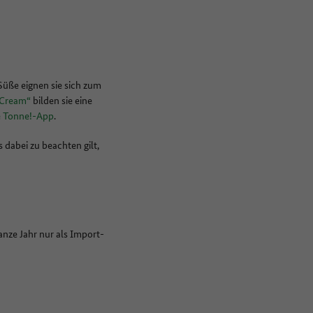
Süße eignen sie sich zum
-Cream“
bilden sie eine
ie Tonne!-App
.
dabei zu beachten gilt,
nze Jahr nur als Import-