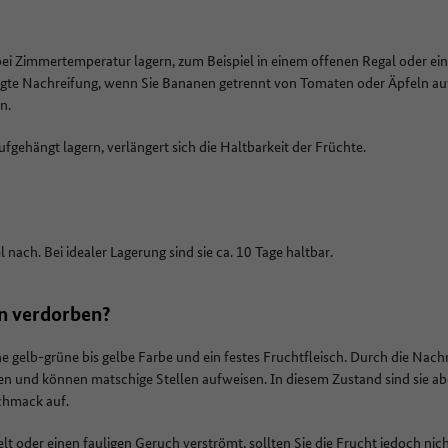
ei Zimmertemperatur lagern, zum Beispiel in einem offenen Regal oder ein
gte Nachreifung, wenn Sie Bananen getrennt von Tomaten oder Äpfeln au
n.
gehängt lagern, verlängert sich die Haltbarkeit der Früchte.
 nach. Bei idealer Lagerung sind sie ca. 10 Tage haltbar.
n verdorben?
e gelb-grüne bis gelbe Farbe und ein festes Fruchtfleisch. Durch die Nac
n und können matschige Stellen aufweisen. In diesem Zustand sind sie ab
chmack auf.
 oder einen fauligen Geruch verströmt, sollten Sie die Frucht jedoch nic