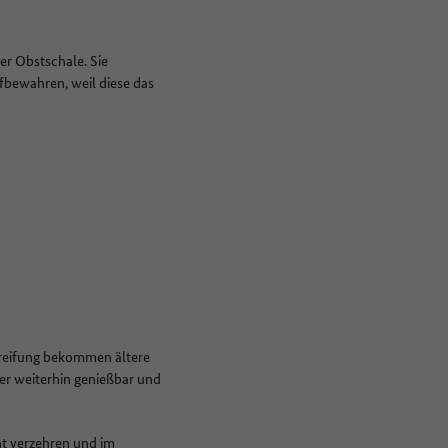
er Obstschale. Sie
fbewahren, weil diese das
hreifung bekommen ältere
er weiterhin genießbar und
ht verzehren und im