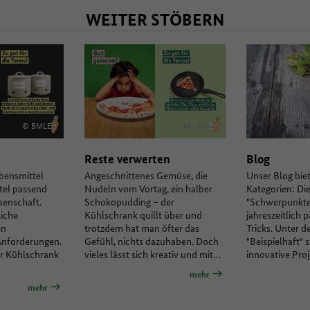
WEITER STÖBERN
© BMLEH
© BMLEH
Reste verwerten
Blog
bensmittel
Angeschnittenes Gemüse, die
Unser Blog bie
ttel passend
Nudeln vom Vortag, ein halber
Kategorien: Di
ssenschaft.
Schokopudding – der
"Schwerpunkte
iche
Kühlschrank quillt über und
jahreszeitlich 
en
trotzdem hat man öfter das
Tricks. Unter d
Anforderungen.
Gefühl, nichts dazuhaben. Doch
"Beispielhaft" s
er Kühlschrank
vieles lässt sich kreativ und mit…
innovative Pro
mehr
mehr