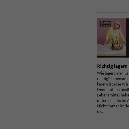
Richtig lagern
Wie lagert man Le
richtig? Lebensmi
lagern ist eine Wi
Denn unterschiedl
Lebensmittel hab
unterschiedliche 
Nicht immer ist d
die…