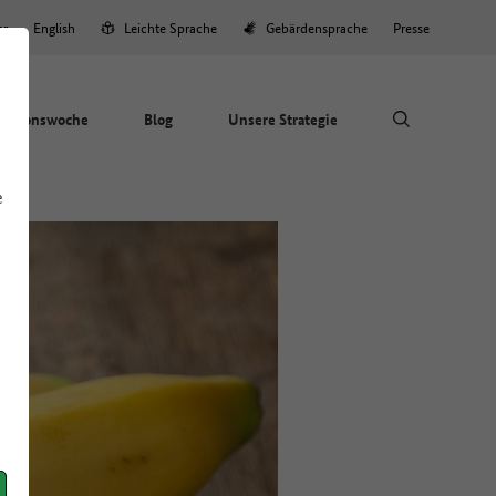
er
English
Leichte Sprache
Gebärdensprache
Presse
Aktionswoche
Blog
Unsere Strategie
e