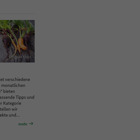
© Adobe Stock
tet verschiedene
e monatlichen
" bieten
passende Tipps und
er Kategorie
tellen wir
jekte und…
mehr