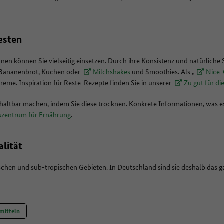
esten
nen können Sie vielseitig einsetzen. Durch ihre Konsistenz und natürliche 
r Bananenbrot, Kuchen oder
Milchshakes
und Smoothies. Als „
Nice
creme. Inspiration für Reste-Rezepte finden Sie in unserer
Zu gut für d
altbar machen, indem Sie diese trocknen. Konkrete Informationen, was es 
zentrum für Ernährung
.
alität
chen und sub-tropischen Gebieten. In Deutschland sind sie deshalb das ga
mitteln