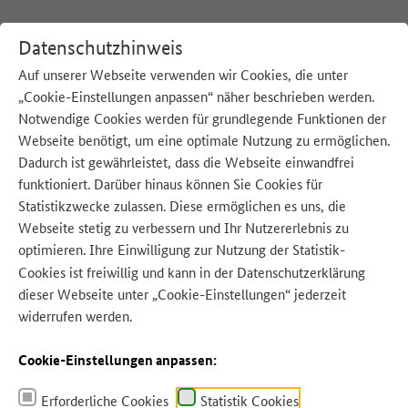
Datenschutzhinweis
Auf unserer Webseite verwenden wir Cookies, die unter
„Cookie-Einstellungen anpassen“ näher beschrieben werden.
:
Startseite
Unsere Strategie
Materialien
Notwendige Cookies werden für grundlegende Funktionen der
Webseite benötigt, um eine optimale Nutzung zu ermöglichen.
Dadurch ist gewährleistet, dass die Webseite einwandfrei
Q
u
e
l
e:
A
d
o
b
e
S
t
o
c
k
–
A
f
ri
c
a
S
t
u
di
funktioniert. Darüber hinaus können Sie Cookies für
Statistikzwecke zulassen. Diese ermöglichen es uns, die
Webseite stetig zu verbessern und Ihr Nutzererlebnis zu
optimieren. Ihre Einwilligung zur Nutzung der Statistik-
l
o
Cookies ist freiwillig und kann in der
Datenschutzerklärung
dieser Webseite unter „Cookie-Einstellungen“ jederzeit
widerrufen werden.
Cookie-Einstellungen anpassen:
Materialien
Erforderliche Cookies
Statistik Cookies