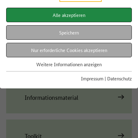
Folgende aktuelle Studien und Leitfäden, Info- und Werbematerialien sowie
Lehrmaterialien stehen zum freien Download zur Verfügung. Das Angebot
Alle akzeptieren
umfasst alle Themenbereiche rund um den nachhaltigen und bewussten
Umgang mit Lebensmitteln.
Speichern
Unsere Broschüren, Poster und Grafikdateien können
Nutzungshinweise:
angesehen oder heruntergeladen werden. Printprodukte sind kostenfrei
bestellbar. Bei der Verwendung der Materialien bitten wir, die
Nur erforderliche Cookies akzeptieren
Nutzungsbedingungen
zu berücksichtigen und einzuhalten. Für Rückfragen
stehen wir gern zur Verfügung:
Kontakt
.
Weitere Informationen anzeigen
MATERIALIEN
Impressum
|
Datenschutz
Informationsmaterial
Toolkit