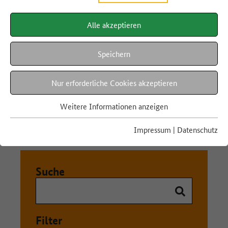
Werkzeuge
Alle akzeptieren
Speichern
Nur erforderliche Cookies akzeptieren
Hier finden Sie Instrumente zur Reduzierung von Lebensmittelabfällen:
Checklisten, Kalkulationstabellen, Schulungsmaterial, Flyer, Leitfäden,
Apps. Sie können nach Schlagworten, Kategorien und Formaten gefiltert
Weitere Informationen anzeigen
werden.
Impressum
|
Datenschutz
Suche
Filter