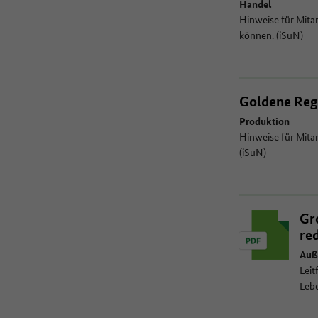
Handel
Hinweise für Mita
können. (iSuN)
Goldene Rege
Produktion
Hinweise für Mita
(iSuN)
Gr
re
Auß
Leit
Lebe