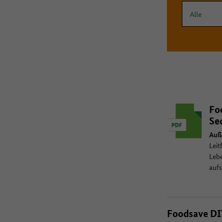
Fo
Se
Auß
Leit
Lebe
aufs
Foodsave DI