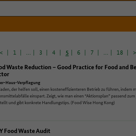
<
1
…
3
4
5
6
7
…
18
od Waste Reduction – Good Practice for Food and B
ctor
er-Haus-Verpflegung
faden, der helfen soll, einen kosteneffizienteren Betrieb zu führen, indem 
nsmittelabfälle einspart. Zeigt, wie man einen “Aktionsplan” passend zum 
tellt und gibt konkrete Handlungstips. (Food Wise Hong Kong)
Y Food Waste Audit