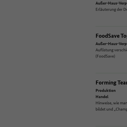
Außer-Haus-Verp
Erläuterung der D
FoodSave To
Außer-Haus-Verp
Auflistung versch
(FoodSave)
Forming Tea
Produktion
Handel
Hinweise, wie man
bildet und „Cham