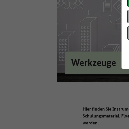
Werkzeuge
Hier finden Sie Instrum
Schulungsmaterial, Flye
werden.