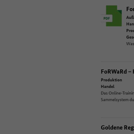
Fo
Auß
Han
Pro
Gese
Was
FoRWaRd – K
Produktion
Handel
Das Online-Trainin
Sammelsystem durc
Goldene Rege