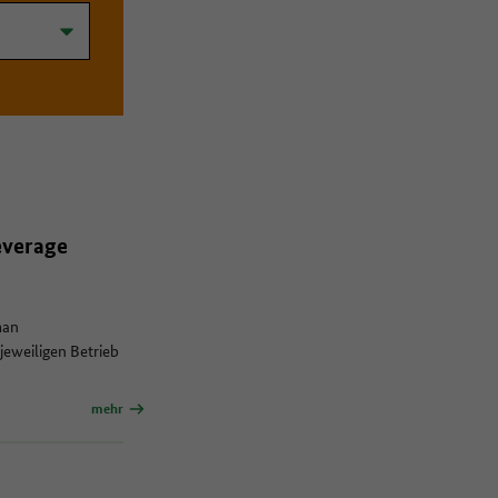
>
everage
man
jeweiligen Betrieb
mehr