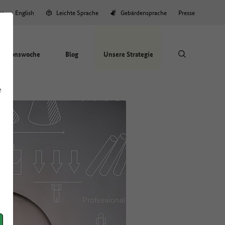
er
English
Leichte Sprache
Gebärdensprache
Presse
Aktionswoche
Blog
Unsere Strategie
e