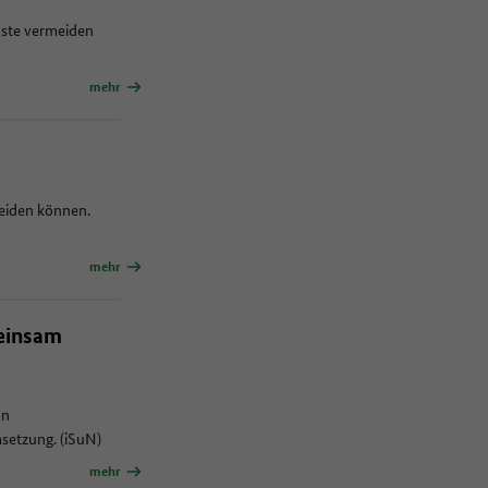
uste vermeiden
mehr
meiden können.
mehr
meinsam
on
setzung. (iSuN)
mehr