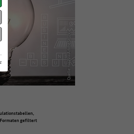
Quelle: taa22 - Adobe Stock
z
ulationstabellen,
Formaten gefiltert