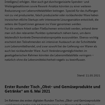
Intelligenz) erfolgen. Aber auch gut durchorganisierte Spenden- und
Weitergabeaktionen sowie Rework-Ansätze könnten zu einer weiteren
Reduzierung von Lebensmittelabfällen beitragen. Speziell für das Auffangen
von zu viel produzierter, falsch produzierter oder rücklaufender Ware haben
inzwischen etliche Startups sehr interessante Lösungsansätze entwickelt, die
seitens der Expert:innen genauer ins Visier genommen werden.
Für die weitere Arbeit sollen Fließschemen entwickelt werden, anhand derer
man sich den relevanten Punkten systematisch nähern kann, um dann
letztendlich konkrete Demonstrationsprojekte auszuwählen. Ebenso wichtig
erscheint den Teilnehmenden ein intensiver Austausch an der Schnittstelle
zum Lebensmittelhandel, und zwar sowohl bei der Lieferung von Waren als
auch bei rücklaufender Ware. Auch Veränderungsmöglichkeiten im
gesetzgeberischen Rahmen könnten die Lebensmittelabfälle verringern –
natürlich ohne die Lebensmittelsicherheit negativ zu beeinflussen.
Stand: 11.05.2021
Erster Runder Tisch „Obst- und Gemüseprodukte und
Getränke“ am 6. Mai 2021
Im Rahmen des ersten digitalen Runden Tisches „Obst- und Gemüseprodukte
und Getränke“ trafen sich 18 Vertreter:innen aus Wissenschaft und Praxis