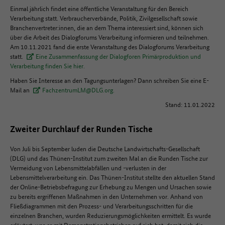
Einmal jährlich findet eine öffentliche Veranstaltung für den Bereich
Verarbeitung statt. Verbraucherverbände, Politik, Zivilgesellschaft sowie
Branchenvertreter:innen, die an dem Thema interessiert sind, können sich
über die Arbeit des Dialogforums Verarbeitung informieren und teilnehmen.
Am 10.11.2021 fand die erste Veranstaltung des Dialogforums Verarbeitung
statt.
Eine Zusammenfassung der Dialogforen Primärproduktion und
Verarbeitung finden Sie hier.
Haben Sie Interesse an den Tagungsunterlagen? Dann schreiben Sie eine E-
Mail an
FachzentrumLM@DLG.org.
Stand: 11.01.2022
Zweiter Durchlauf der Runden Tische
Von Juli bis September luden die Deutsche Landwirtschafts-Gesellschaft
(DLG) und das Thünen-Institut zum zweiten Mal an die Runden Tische zur
Vermeidung von Lebensmittelabfällen und -verlusten in der
Lebensmittelverarbeitung ein. Das Thünen-Institut stellte den aktuellen Stand
der Online-Betriebsbefragung zur Erhebung zu Mengen und Ursachen sowie
zu bereits ergriffenen Maßnahmen in den Unternehmen vor. Anhand von
Fließdiagrammen mit den Prozess- und Verarbeitungsschritten für die
einzelnen Branchen, wurden Reduzierungsmöglichkeiten ermittelt. Es wurde
erläutert, was es mit Demonstrationsbetrieben auf sich hat, damit sich die