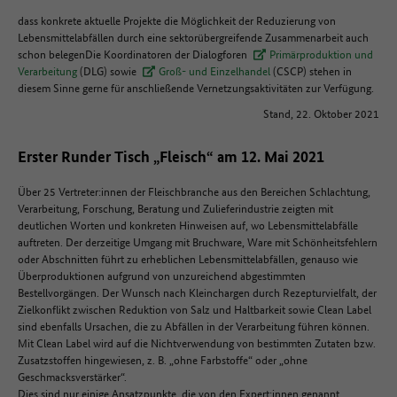
dass konkrete aktuelle Projekte die Möglichkeit der Reduzierung von
Lebensmittelabfällen durch eine sektorübergreifende Zusammenarbeit auch
schon belegenDie Koordinatoren der Dialogforen
Primärproduktion und
Verarbeitung
(DLG) sowie
Groß- und Einzelhandel
(CSCP) stehen in
diesem Sinne gerne für anschließende Vernetzungsaktivitäten zur Verfügung.
Stand, 22. Oktober 2021
Erster Runder Tisch „Fleisch“ am 12. Mai 2021
Über 25 Vertreter:innen der Fleischbranche aus den Bereichen Schlachtung,
Verarbeitung, Forschung, Beratung und Zulieferindustrie zeigten mit
deutlichen Worten und konkreten Hinweisen auf, wo Lebensmittelabfälle
auftreten. Der derzeitige Umgang mit Bruchware, Ware mit Schönheitsfehlern
oder Abschnitten führt zu erheblichen Lebensmittelabfällen, genauso wie
Überproduktionen aufgrund von unzureichend abgestimmten
Bestellvorgängen. Der Wunsch nach Kleinchargen durch Rezepturvielfalt, der
Zielkonflikt zwischen Reduktion von Salz und Haltbarkeit sowie Clean Label
sind ebenfalls Ursachen, die zu Abfällen in der Verarbeitung führen können.
Mit Clean Label wird auf die Nichtverwendung von bestimmten Zutaten bzw.
Zusatzstoffen hingewiesen, z. B. „ohne Farbstoffe“ oder „ohne
Geschmacksverstärker“.
Dies sind nur einige Ansatzpunkte, die von den Expert:innen genannt