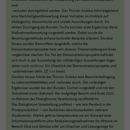
und
-verlusten durchgeführt werden. Das Thünen-Institut führt begleitend
eine Nachhaltigkeitsbewertung dieser Vorhaben im Hinblick auf
ökologische, ökonomische und soziale Auswirkungen durch. Im
dritten Durchgang der Runden Tische konnten erste Ergebnisse dieser
Maßnahmenbewertung vorgestellt werden. Dabei wurde die
Bewertungsmethode anhand konkreter Beispiele erläutert. Darüber
hinaus wurden Kennziffern dargestellt, welche die
Demonstrationsprojekte trotz sehr diverser Themenstellung am Ende
vergleichbar machen. Ein Teil der Demonstrationsprojekte befindet
sich noch in der Auswertung; die vollständigen Auswertungen liegen
daher noch nicht vor. Ein Überblick der Demonstrationsprojekte und
-unternehmen steht
hier
bereit.
Darüber hinaus führte das Thünen-Institut eine Branchenbefragung
zu Lebensmittelabfällen und -verlusten durch. Die vorläufigen
Ergebnisse wurden bei den Runden Tischen vorgestellt und mit den
Teilnehmer:innen diskutiert. Der endgültige Bericht wird Ende 2022
im Rahmen des Dialogforums Verarbeitung veröffentlicht.
Das Dialogforum Verarbeitung profitiert – wie sein Pendant in der
Primärproduktion – von fachlichen Abschlussarbeiten mehrerer
Studierender. Hierbei geht es beispielsweise um ein Konzept einer
Informationsplattform über Reduzierungsmaßnahmen für Akteure im
Bereich Obst und Gemüse oder um Ursachen und Lösungswege für