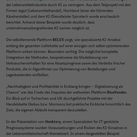
der Lebensmittelindustrie durch KI zu verringern. Aus dem Teilprojekt mit den
Firmen tegut (Lebensmittelhandel), Hochland (einer der führenden
Käsehersteller) und dem KI-Dienstleister Spicetech wurde anschaulich
berichtet. Anhand dieser Beispiele wurde deutlich, dass
unternehmensübergreifendes KI-Lernen möglich ist.
Die selbstlernende Plattform
zeigt, wie spezialisierte KI-Ansätze
RELEX
entlang der gesamten Lieferkette auf einer einzigen sich selbst optimierenden
Plattform wirken können. Besonders wichtig: Die möglichst komplette
Integration der Methoden, beispielsweise die Modellierung von
Verbraucherverhalten für eine Absatzprognose sowie des Verderbs frischer
Produkte, die in Algorithmen zur Optimierung von Bestellungen und
Lagerbeständen einfließen.
„Nachhaltigkeit und Profitabilität in Einklang bringen – Digitalisierung als
Chance“ war das Credo des Impulses der weltweiten Plattform
BlueYonder.
Ein Blick auf in Tschechien und UK durchgeführte Projekte mit der
Handelskette Globus bzw. Morrisons bot praktische Einblicke hinsichtlich des
Ziels, die eigenen Abläufe transparent darzustellen.
In der Präsentation von
, einem Spezialisten für IT-gestützte
thinktory
Prognosesysteme wurden Voraussetzungen und Risiken des KI-Einsatzes in
der Lebensmittelwirtschaft thematisiert. In einem dargestellten Beispiel