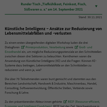
Runder Tisch „Tiefkühlkost, Feinkost, Fisch,
Süßwaren u. a.“ am 14. September 2021
Stand: 30.11.2021
Künstliche Intelligenz – Ansätze zur Reduzierung von
Lebensmittelabfällen und -verlusten
Zu einem ersten übergreifenden digitalen Workshop luden die drei
Dialogforen
Primärproduktion, Verarbeitung
sowie
Groß- und
Einzelhandel
ein, um mögliche Reduzierungspotenziale an den Schnittstellen
zwischen diesen drei Sektoren zu beleuchten. Kernthemen waren die
Anwendung von Künstlicher Intelligenz (KI) und die Fragen: Können KI-
Systeme dazu beitragen, Lebensmittelabfälle an den Schnittstellen zu
reduzieren und wenn ja, wie?
Die über 70 Teilnehmenden waren bunt gemischt und stammten aus den
Bereichen Landwirtschaft, Handwerk & Industrie, Maschinenbau, Handel,
Consulting, Softwareentwicklung, Öffentliche Stellen, Verbände sowie
Forschung & Lehre.
Zu den präsentierenden Akteur:innen gehörte
REIF (Resource-efficient,
Economic and Intelligent Foodchain)
. REIF hat das Ziel, Verschwendung in