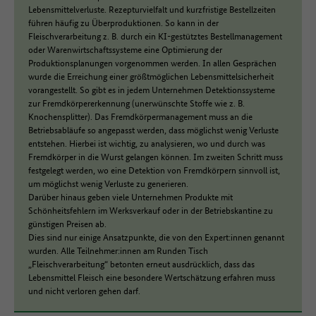
Lebensmittelverluste. Rezepturvielfalt und kurzfristige Bestellzeiten
führen häufig zu Überproduktionen. So kann in der
Fleischverarbeitung z. B. durch ein KI-gestütztes Bestellmanagement
oder Warenwirtschaftssysteme eine Optimierung der
Produktionsplanungen vorgenommen werden. In allen Gesprächen
wurde die Erreichung einer größtmöglichen Lebensmittelsicherheit
vorangestellt. So gibt es in jedem Unternehmen Detektionssysteme
zur Fremdkörpererkennung (unerwünschte Stoffe wie z. B.
Knochensplitter). Das Fremdkörpermanagement muss an die
Betriebsabläufe so angepasst werden, dass möglichst wenig Verluste
entstehen. Hierbei ist wichtig, zu analysieren, wo und durch was
Fremdkörper in die Wurst gelangen können. Im zweiten Schritt muss
festgelegt werden, wo eine Detektion von Fremdkörpern sinnvoll ist,
um möglichst wenig Verluste zu generieren.
Darüber hinaus geben viele Unternehmen Produkte mit
Schönheitsfehlern im Werksverkauf oder in der Betriebskantine zu
günstigen Preisen ab.
Dies sind nur einige Ansatzpunkte, die von den Expert:innen genannt
wurden. Alle Teilnehmer:innen am Runden Tisch
„Fleischverarbeitung“ betonten erneut ausdrücklich, dass das
Lebensmittel Fleisch eine besondere Wertschätzung erfahren muss
und nicht verloren gehen darf.