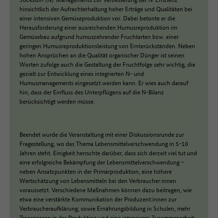
hinsichtlich der Aufrechterhaltung hoher Erträge und Qualitäten bei
einer intensiven Gemüseproduktion vor. Dabei betonte er die
Herausforderung einer ausreichenden Humusreproduktion im
Gemüsebau aufgrund humuszehrender Fruchtarten bzw. einer
geringen Humusreproduktionsleistung von Ernterückständen. Neben
hohen Ansprüchen an die Qualität organischer Dünger ist seinen
Worten zufolge auch die Gestaltung der Fruchtfolge sehr wichtig, die
gezielt zur Entwicklung eines integrierten N- und
Humusmanagements eingesetzt werden kann. Er wies auch darauf
hin, dass der Einfluss des Unterpflügens auf die N-Bilanz
berücksichtigt werden müsse.
Beendet wurde die Veranstaltung mit einer Diskussionsrunde zur
Fragestellung, wo das Thema Lebensmittelverschwendung in 5-10
Jahren steht. Einigkeit herrschte darüber, dass sich derzeit viel tut und
eine erfolgreiche Bekämpfung der Lebensmittelverschwendung –
neben Ansatzpunkten in der Primärproduktion, eine höhere
Wertschätzung von Lebensmitteln bei den Verbraucher:innen
voraussetzt. Verschiedene Maßnahmen können dazu beitragen, wie
etwa eine verstärkte Kommunikation der Produzent:innen zur
Verbraucheraufklärung, sowie Ernährungsbildung in Schulen, mehr
Transparenz in der Produktion und eine intensivere Zusammenarbeit