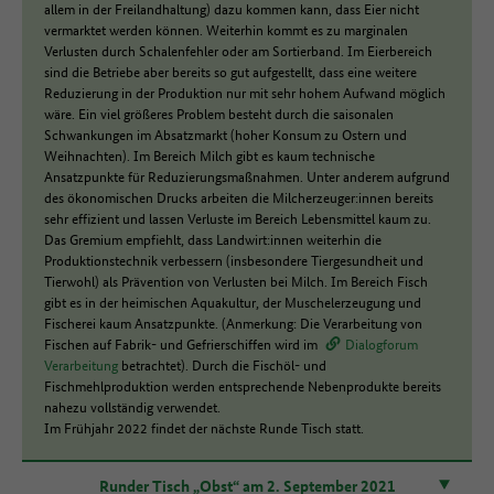
allem in der Freilandhaltung) dazu kommen kann, dass Eier nicht
vermarktet werden können. Weiterhin kommt es zu marginalen
Verlusten durch Schalenfehler oder am Sortierband. Im Eierbereich
sind die Betriebe aber bereits so gut aufgestellt, dass eine weitere
Reduzierung in der Produktion nur mit sehr hohem Aufwand möglich
wäre. Ein viel größeres Problem besteht durch die saisonalen
Schwankungen im Absatzmarkt (hoher Konsum zu Ostern und
Weihnachten). Im Bereich Milch gibt es kaum technische
Ansatzpunkte für Reduzierungsmaßnahmen. Unter anderem aufgrund
des ökonomischen Drucks arbeiten die Milcherzeuger:innen bereits
sehr effizient und lassen Verluste im Bereich Lebensmittel kaum zu.
Das Gremium empfiehlt, dass Landwirt:innen weiterhin die
Produktionstechnik verbessern (insbesondere Tiergesundheit und
Tierwohl) als Prävention von Verlusten bei Milch. Im Bereich Fisch
gibt es in der heimischen Aquakultur, der Muschelerzeugung und
Fischerei kaum Ansatzpunkte. (Anmerkung: Die Verarbeitung von
Fischen auf Fabrik- und Gefrierschiffen wird im
Dialogforum
Verarbeitung
betrachtet). Durch die Fischöl- und
Fischmehlproduktion werden entsprechende Nebenprodukte bereits
nahezu vollständig verwendet.
Im Frühjahr 2022 findet der nächste Runde Tisch statt.
Runder Tisch „Obst“ am 2. September 2021