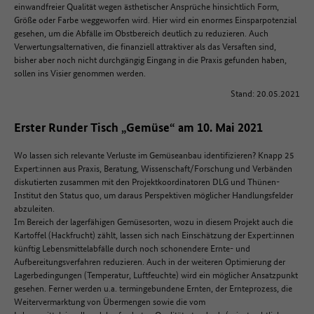
einwandfreier Qualität wegen ästhetischer Ansprüche hinsichtlich Form,
Größe oder Farbe weggeworfen wird. Hier wird ein enormes Einsparpotenzial
gesehen, um die Abfälle im Obstbereich deutlich zu reduzieren. Auch
Verwertungsalternativen, die finanziell attraktiver als das Versaften sind,
bisher aber noch nicht durchgängig Eingang in die Praxis gefunden haben,
sollen ins Visier genommen werden.
Stand: 20.05.2021
Erster Runder Tisch „Gemüse“ am 10. Mai 2021
Wo lassen sich relevante Verluste im Gemüseanbau identifizieren? Knapp 25
Expert:innen aus Praxis, Beratung, Wissenschaft/Forschung und Verbänden
diskutierten zusammen mit den Projektkoordinatoren DLG und Thünen-
Institut den Status quo, um daraus Perspektiven möglicher Handlungsfelder
abzuleiten.
Im Bereich der lagerfähigen Gemüsesorten, wozu in diesem Projekt auch die
Kartoffel (Hackfrucht) zählt, lassen sich nach Einschätzung der Expert:innen
künftig Lebensmittelabfälle durch noch schonendere Ernte- und
Aufbereitungsverfahren reduzieren. Auch in der weiteren Optimierung der
Lagerbedingungen (Temperatur, Luftfeuchte) wird ein möglicher Ansatzpunkt
gesehen. Ferner werden u.a. termingebundene Ernten, der Ernteprozess, die
Weitervermarktung von Übermengen sowie die vom