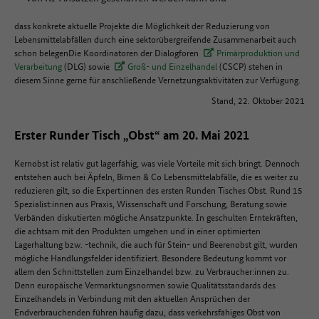
dass konkrete aktuelle Projekte die Möglichkeit der Reduzierung von
Lebensmittelabfällen durch eine sektorübergreifende Zusammenarbeit auch
schon belegenDie Koordinatoren der Dialogforen
Primärproduktion und
Verarbeitung
(DLG) sowie
Groß- und Einzelhandel
(CSCP) stehen in
diesem Sinne gerne für anschließende Vernetzungsaktivitäten zur Verfügung.
Stand, 22. Oktober 2021
Erster Runder Tisch „Obst“ am 20. Mai 2021
Kernobst ist relativ gut lagerfähig, was viele Vorteile mit sich bringt. Dennoch
entstehen auch bei Äpfeln, Birnen & Co Lebensmittelabfälle, die es weiter zu
reduzieren gilt, so die Expert:innen des ersten Runden Tisches Obst. Rund 15
Spezialist:innen aus Praxis, Wissenschaft und Forschung, Beratung sowie
Verbänden diskutierten mögliche Ansatzpunkte. In geschulten Erntekräften,
die achtsam mit den Produkten umgehen und in einer optimierten
Lagerhaltung bzw. -technik, die auch für Stein- und Beerenobst gilt, wurden
mögliche Handlungsfelder identifiziert. Besondere Bedeutung kommt vor
allem den Schnittstellen zum Einzelhandel bzw. zu Verbraucher:innen zu.
Denn europäische Vermarktungsnormen sowie Qualitätsstandards des
Einzelhandels in Verbindung mit den aktuellen Ansprüchen der
Endverbrauchenden führen häufig dazu, dass verkehrsfähiges Obst von