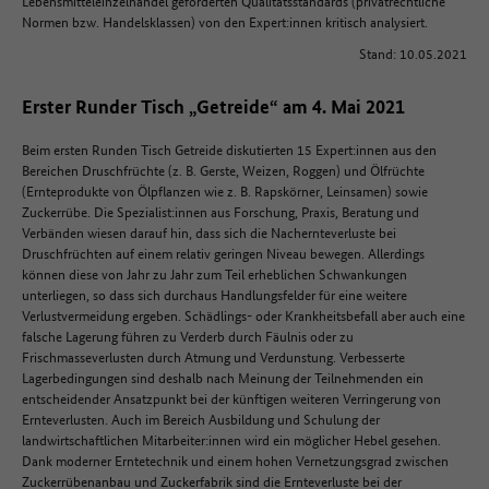
Lebensmitteleinzelhandel geforderten Qualitätsstandards (privatrechtliche
Normen bzw. Handelsklassen) von den Expert:innen kritisch analysiert.
Stand: 10.05.2021
Erster Runder Tisch „Getreide“ am 4. Mai 2021
Beim ersten Runden Tisch Getreide diskutierten 15 Expert:innen aus den
Bereichen Druschfrüchte (z. B. Gerste, Weizen, Roggen) und Ölfrüchte
(Ernteprodukte von Ölpflanzen wie z. B. Rapskörner, Leinsamen) sowie
Zuckerrübe. Die Spezialist:innen aus Forschung, Praxis, Beratung und
Verbänden wiesen darauf hin, dass sich die Nachernteverluste bei
Druschfrüchten auf einem relativ geringen Niveau bewegen. Allerdings
können diese von Jahr zu Jahr zum Teil erheblichen Schwankungen
unterliegen, so dass sich durchaus Handlungsfelder für eine weitere
Verlustvermeidung ergeben. Schädlings- oder Krankheitsbefall aber auch eine
falsche Lagerung führen zu Verderb durch Fäulnis oder zu
Frischmasseverlusten durch Atmung und Verdunstung. Verbesserte
Lagerbedingungen sind deshalb nach Meinung der Teilnehmenden ein
entscheidender Ansatzpunkt bei der künftigen weiteren Verringerung von
Ernteverlusten. Auch im Bereich Ausbildung und Schulung der
landwirtschaftlichen Mitarbeiter:innen wird ein möglicher Hebel gesehen.
Dank moderner Erntetechnik und einem hohen Vernetzungsgrad zwischen
Zuckerrübenanbau und Zuckerfabrik sind die Ernteverluste bei der