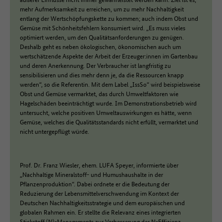
mehr Aufmerksamkeit zu erreichen, um zu mehr Nachhaltigkeit
entlang der Wertschöpfungskette zu kommen; auch indem Obst und
Gemüse mit Schönheitsfehlern konsumiert wird. „Es muss vieles
optimiert werden, um den Qualitätsanforderungen zu genügen.
Deshalb geht es neben ökologischen, ökonomischen auch um
wertschätzende Aspekte der Arbeit der Erzeuger:innen im Gartenbau
und deren Anerkennung. Der Verbraucher ist langfristig zu
sensibilisieren und dies mehr denn je, da die Ressourcen knapp
werden“, so die Referentin. Mit dem Label „IssSo“ wird beispielsweise
Obst und Gemüse vermarktet, das durch Umweltfaktoren wie
Hagelschäden beeinträchtigt wurde. Im Demonstrationsbetrieb wird
untersucht, welche positiven Umweltauswirkungen es hätte, wenn
Gemüse, welches die Qualitätsstandards nicht erfüllt, vermarktet und
nicht untergepflügt würde.
Prof. Dr. Franz Wiesler, ehem. LUFA Speyer, informierte über
„Nachhaltige Mineralstoff- und Humushaushalte in der
Pflanzenproduktion“. Dabei ordnete er die Bedeutung der
Reduzierung der Lebensmittelverschwendung im Kontext der
Deutschen Nachhaltigkeitsstrategie und dem europäischen und
globalen Rahmen ein. Er stellte die Relevanz eines integrierten
Stickstoff (N)-Managements zur Verbesserung der N-Effizienz