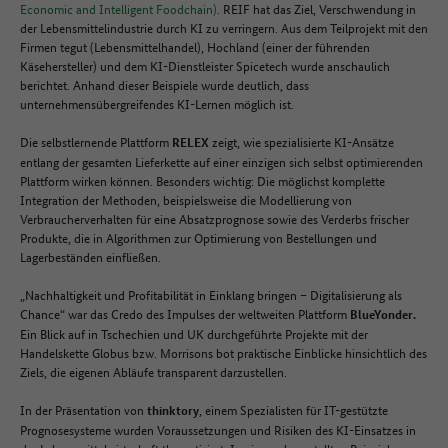
Economic and Intelligent Foodchain)
. REIF hat das Ziel, Verschwendung in
der Lebensmittelindustrie durch KI zu verringern. Aus dem Teilprojekt mit den
Firmen tegut (Lebensmittelhandel), Hochland (einer der führenden
Käsehersteller) und dem KI-Dienstleister Spicetech wurde anschaulich
berichtet. Anhand dieser Beispiele wurde deutlich, dass
unternehmensübergreifendes KI-Lernen möglich ist.
Die selbstlernende Plattform
zeigt, wie spezialisierte KI-Ansätze
RELEX
entlang der gesamten Lieferkette auf einer einzigen sich selbst optimierenden
Plattform wirken können. Besonders wichtig: Die möglichst komplette
Integration der Methoden, beispielsweise die Modellierung von
Verbraucherverhalten für eine Absatzprognose sowie des Verderbs frischer
Produkte, die in Algorithmen zur Optimierung von Bestellungen und
Lagerbeständen einfließen.
„Nachhaltigkeit und Profitabilität in Einklang bringen – Digitalisierung als
Chance“ war das Credo des Impulses der weltweiten Plattform
BlueYonder.
Ein Blick auf in Tschechien und UK durchgeführte Projekte mit der
Handelskette Globus bzw. Morrisons bot praktische Einblicke hinsichtlich des
Ziels, die eigenen Abläufe transparent darzustellen.
In der Präsentation von
, einem Spezialisten für IT-gestützte
thinktory
Prognosesysteme wurden Voraussetzungen und Risiken des KI-Einsatzes in