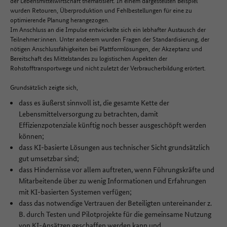
der Lebensmittelwirtschaft thematisiert. In einem dargestellten Beispiel
wurden Retouren, Überproduktion und Fehlbestellungen für eine zu
optimierende Planung herangezogen.
Im Anschluss an die Impulse entwickelte sich ein lebhafter Austausch der
Teilnehmer:innen. Unter anderem wurden Fragen der Standardisierung, der
nötigen Anschlussfähigkeiten bei Plattformlösungen, der Akzeptanz und
Bereitschaft des Mittelstandes zu logistischen Aspekten der
Rohstofftransportwege und nicht zuletzt der Verbraucherbildung erörtert.
Grundsätzlich zeigte sich,
dass es äußerst sinnvoll ist, die gesamte Kette der
Lebensmittelversorgung zu betrachten, damit
Effizienzpotenziale künftig noch besser ausgeschöpft werden
können;
dass KI-basierte Lösungen aus technischer Sicht grundsätzlich
gut umsetzbar sind;
dass Hindernisse vor allem auftreten, wenn Führungskräfte und
Mitarbeitende über zu wenig Informationen und Erfahrungen
mit KI-basierten Systemen verfügen;
dass das notwendige Vertrauen der Beteiligten untereinander z.
B. durch Testen und Pilotprojekte für die gemeinsame Nutzung
von KI-Ansätzen geschaffen werden kann und