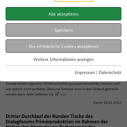
Alle akzeptieren
Hier finden Sie die Veranstaltungen des Dialogforums Primärproduktion.
Veranstaltung des Dialogforums Primärproduktion am
Speichern
21. September 2022
Im September 2022 fanden mit insgesamt 168 Teilnehmenden die letzten
Nur erforderliche Cookies akzeptieren
beiden öffentlichen Veranstaltungen der Dialogforen Primärproduktion und
Verarbeitung statt. Vorgestellt wurden die Ergebnisse einer
Weitere Informationen anzeigen
Branchenbefragung mit 460 Teilnehmenden aus Landwirtschaft und Fischerei
zu den Ursachen für Lebensmittelabfälle und -verluste in der
Impressum
|
Datenschutz
Primärproduktion und zur Analyse von Reduzierungs- und
Optimierungspotenzialen. Diskutiert wurde auch, wie Primärproduktion und
Handel mittels regionaler Direktvermarktung zusammenarbeiten können und
wie optisch nicht perfektes Obst und Gemüse noch in den Verkauf gebracht
werden kann. Mehr erfahren Sie
hier
.
Stand: 06.01.2023
Dritter Durchlauf der Runden Tische des
Dialogforums Primärproduktion im Rahmen der
Nationalen Strategie zur Reduzierung der