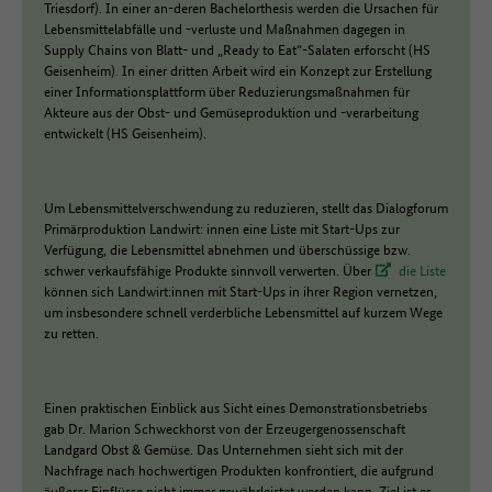
Triesdorf). In einer an-deren Bachelorthesis werden die Ursachen für
Lebensmittelabfälle und -verluste und Maßnahmen dagegen in
Supply Chains von Blatt- und „Ready to Eat“-Salaten erforscht (HS
Geisenheim). In einer dritten Arbeit wird ein Konzept zur Erstellung
einer Informationsplattform über Reduzierungsmaßnahmen für
Akteure aus der Obst- und Gemüseproduktion und -verarbeitung
entwickelt (HS Geisenheim).
Um Lebensmittelverschwendung zu reduzieren, stellt das Dialogforum
Primärproduktion Landwirt: innen eine Liste mit Start-Ups zur
Verfügung, die Lebensmittel abnehmen und überschüssige bzw.
schwer verkaufsfähige Produkte sinnvoll verwerten. Über
die Liste
können sich Landwirt:innen mit Start-Ups in ihrer Region vernetzen,
um insbesondere schnell verderbliche Lebensmittel auf kurzem Wege
zu retten.
Einen praktischen Einblick aus Sicht eines Demonstrationsbetriebs
gab Dr. Marion Schweckhorst von der Erzeugergenossenschaft
Landgard Obst & Gemüse. Das Unternehmen sieht sich mit der
Nachfrage nach hochwertigen Produkten konfrontiert, die aufgrund
äußerer Einflüsse nicht immer gewährleistet werden kann. Ziel ist es,