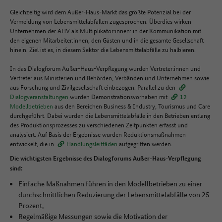
Gleichzeitig wird dem Außer-Haus-Markt das größte Potenzial bei der
Vermeidung von Lebensmittelabfällen zugesprochen. Überdies wirken
Unternehmen der AHV als Multiplikator:innen: in der Kommunikation mit
den eigenen Mitarbeiter:innen, den Gästen und in die gesamte Gesellschaft
hinein. Ziel ist es, in diesem Sektor die Lebensmittelabfälle zu halbieren.
In das Dialogforum Außer-Haus-Verpflegung wurden Vertreter:innen und
Vertreter aus Ministerien und Behörden, Verbänden und Unternehmen sowie
aus Forschung und Zivilgesellschaft einbezogen. Parallel zu den
Dialogveranstaltungen
wurden Demonstrationsvorhaben mit
12
Modellbetrieben
aus den Bereichen Business & Industry, Tourismus und Care
durchgeführt. Dabei wurden die Lebensmittelabfälle in den Betrieben entlang
des Produktionsprozesses zu verschiedenen Zeitpunkten erfasst und
analysiert. Auf Basis der Ergebnisse wurden Reduktionsmaßnahmen
entwickelt, die in
Handlungsleitfäden
aufgegriffen werden.
Die wichtigsten Ergebnisse des Dialogforums Außer-Haus-Verpflegung
sind:
Einfache Maßnahmen führen in den Modellbetrieben zu einer
durchschnittlichen Reduzierung der Lebensmittelabfälle von 25
Prozent,
Regelmäßige Messungen sowie die Motivation der