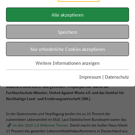
Alle akzeptieren
SEKTORSPEZIFISCHES DIALOGFORUM
Außer-Haus-Verpflegung
Speichern
Nur erforderliche Cookies akzeptieren
Das Dialogforum Außer-Haus-Verpflegung hat im Rahmen der Nationalen
Strategie zur Reduzierung der Lebensmittelverschwendung von 2019 bis
Weitere Informationen anzeigen
2021 Maßnahmen zur Reduzierung der Abfälle entwickelt und evaluiert.
Das Projekt wurde vom WWF Deutschland koordiniert und durch das
Impressum
|
Datenschutz
Bundesministerium für Ernährung und Landwirtschaft finanziell und
inhaltlich unterstützt und gefördert. Projektpartner waren die
Fachhochschule Münster, United Against Waste e.V. und das Institut für
Nachhaltige Land- und Ernährungswirtschaft (INL).
In der Gastronomie und Verpflegung landen bis zu 35 Prozent der
zubereiteten Lebensmittel im Müll. Laut Statistischem Bundesamt waren das
im Jahr 2020 1,9 Millionen Tonnen
. Damit macht der Außer-Haus-Markt
17 Prozent des gesamten Lebensmittelabfallaufkommens in Deutschland aus.