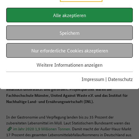
Alle akzeptieren
SEKTORSPEZIFISCHES DIALOGFORUM
Außer-Haus-Verpflegung
Speichern
Nur erforderliche Cookies akzeptieren
Das Dialogforum Außer-Haus-Verpflegung hat im Rahmen der Nationalen
Strategie zur Reduzierung der Lebensmittelverschwendung von 2019 bis
Weitere Informationen anzeigen
2021 Maßnahmen zur Reduzierung der Abfälle entwickelt und evaluiert.
Das Projekt wurde vom WWF Deutschland koordiniert und durch das
Impressum
|
Datenschutz
Bundesministerium für Ernährung und Landwirtschaft finanziell und
inhaltlich unterstützt und gefördert. Projektpartner waren die
Fachhochschule Münster, United Against Waste e.V. und das Institut für
Nachhaltige Land- und Ernährungswirtschaft (INL).
In der Gastronomie und Verpflegung landen bis zu 35 Prozent der
zubereiteten Lebensmittel im Müll. Laut Statistischem Bundesamt waren das
im Jahr 2020 1,9 Millionen Tonnen
. Damit macht der Außer-Haus-Markt
17 Prozent des gesamten Lebensmittelabfallaufkommens in Deutschland aus.