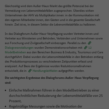
Gleichzeitig wird dem Außer-Haus-Markt das größte Potenzial bei der
Vermeidung von Lebensmittelabfällen zugesprochen. Überdies wirken
Unternehmen der AHV als Multiplikator:innen: in der Kommunikation mit
den eigenen Mitarbeiter:innen, den Gästen und in die gesamte Gesellschaft
hinein. Ziel ist es, in diesem Sektor die Lebensmittelabfälle zu halbieren.
In das Dialogforum Außer-Haus-Verpflegung wurden Vertreter:innen und
Vertreter aus Ministerien und Behörden, Verbänden und Unternehmen sowie
aus Forschung und Zivilgesellschaft einbezogen. Parallel zu den
Dialogveranstaltungen
wurden Demonstrationsvorhaben mit
12
Modellbetrieben
aus den Bereichen Business & Industry, Tourismus und Care
durchgeführt. Dabei wurden die Lebensmittelabfälle in den Betrieben entlang
des Produktionsprozesses zu verschiedenen Zeitpunkten erfasst und
analysiert. Auf Basis der Ergebnisse wurden Reduktionsmaßnahmen
entwickelt, die in
Handlungsleitfäden
aufgegriffen werden.
Die wichtigsten Ergebnisse des Dialogforums Außer-Haus-Verpflegung
sind:
Einfache Maßnahmen führen in den Modellbetrieben zu einer
durchschnittlichen Reduzierung der Lebensmittelabfälle von 25
Prozent,
Regelmäßige Messungen sowie die Motivation der