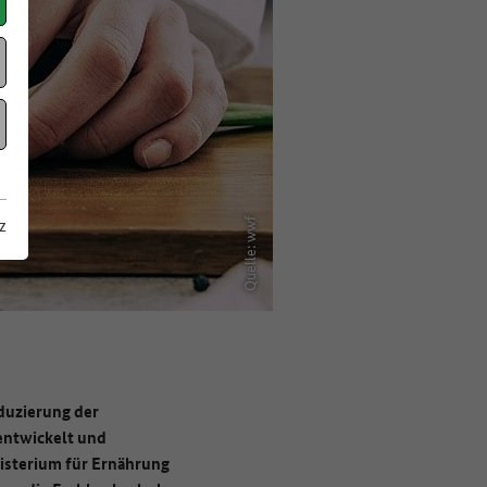
z
Quelle: wwf
duzierung der
entwickelt und
isterium für Ernährung