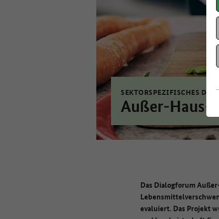
SEKTORSPEZIFISCHES DI
Außer-Haus-V
Das Dialogforum Außer-
Lebensmittelverschwen
evaluiert. Das Projekt