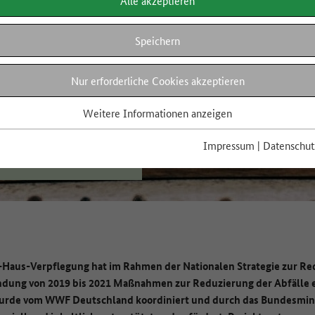
Alle akzeptieren
Speichern
Nur erforderliche Cookies akzeptieren
Weitere Informationen anzeigen
ALOGFORUM
Impressum
|
Datenschut
erpflegung
Haus-Verpflegung hat im Rahmen der Nationalen Strategie zur Re
dung von 2019 bis 2021 Maßnahmen zur Reduzierung der Abfälle 
 wurde vom WWF Deutschland koordiniert und durch das Bundesmin