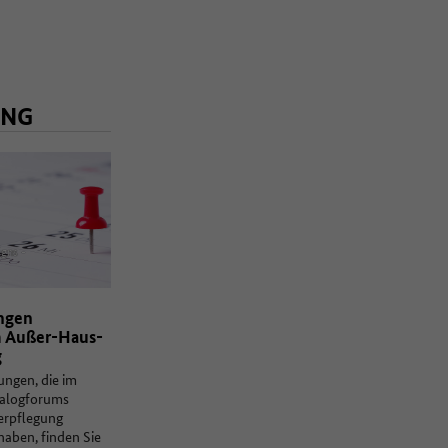
NG
gns -
ngen
m Außer-Haus-
g
ungen, die im
alogforums
rpflegung
haben, finden Sie