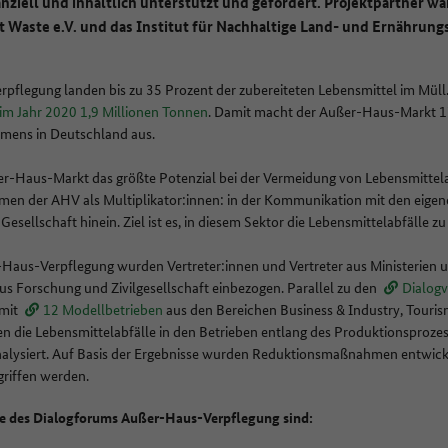
nziell und inhaltlich unterstützt und gefördert. Projektpartner w
 Waste e.V. und das Institut für Nachhaltige Land- und Ernährungs
rpflegung landen bis zu 35 Prozent der zubereiteten Lebensmittel im Müll.
im Jahr 2020 1,9 Millionen Tonnen
. Damit macht der Außer-Haus-Markt 1
mens in Deutschland aus.
er-Haus-Markt das größte Potenzial bei der Vermeidung von Lebensmittel
en der AHV als Multiplikator:innen: in der Kommunikation mit den eigene
esellschaft hinein. Ziel ist es, in diesem Sektor die Lebensmittelabfälle zu
-Haus-Verpflegung wurden Vertreter:innen und Vertreter aus Ministerien
 Forschung und Zivilgesellschaft einbezogen. Parallel zu den
Dialog
mit
12 Modellbetrieben
aus den Bereichen Business & Industry, Touri
n die Lebensmittelabfälle in den Betrieben entlang des Produktionsproze
nalysiert. Auf Basis der Ergebnisse wurden Reduktionsmaßnahmen entwicke
griffen werden.
se des Dialogforums Außer-Haus-Verpflegung sind: