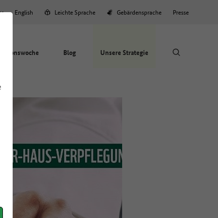
er
English
Leichte Sprache
Gebärdensprache
Presse
Aktionswoche
Blog
Unsere Strategie
e