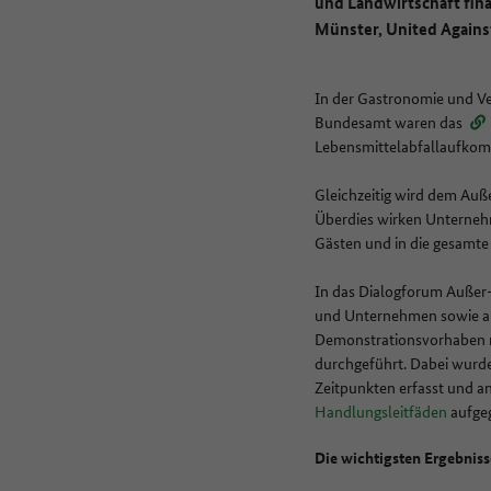
und Landwirtschaft fina
Münster, United Against
In der Gastronomie und Ve
Bundesamt waren das
Lebensmittelabfallaufkom
Gleichzeitig wird dem Auß
Überdies wirken Unternehm
Gästen und in die gesamte G
In das Dialogforum Außer
und Unternehmen sowie aus
Demonstrationsvorhaben 
durchgeführt. Dabei wurde
Zeitpunkten erfasst und a
Handlungsleitfäden
aufge
Die wichtigsten Ergebnis