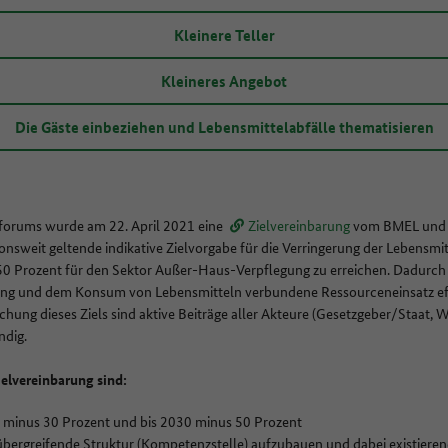
Kleinere Teller
Kleineres Angebot
Die Gäste einbeziehen und Lebensmittelabfälle thematisieren
forums wurde am 22. April 2021 eine
Zielvereinbarung
vom BMEL und 
ionsweit geltende indikative Zielvorgabe für die Verringerung der Lebensmi
0 Prozent für den Sektor Außer-Haus-Verpflegung zu erreichen. Dadurch s
ung und dem Konsum von Lebensmitteln verbundene Ressourceneinsatz eff
ichung dieses Ziels sind aktive Beiträge aller Akteure (Gesetzgeber/Staat, 
ndig.
elvereinbarung sind:
5 minus 30 Prozent und bis 2030 minus 50 Prozent
bergreifende Struktur (Kompetenzstelle) aufzubauen und dabei existierend