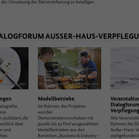
an der Umsetzung der Zielvereinbarung zu beteiligen
ALOGFORUM AUSSER-HAUS-VERPFLEGU
© Wellnhofer Desi
 stock.adobe.com
© Monkey Business - stock.adobe.com
stock.adobe.com
ungen
Modellbetriebe
Veranstaltu
Dialogforu
alogreihe
Im Rahmen des Projektes
Verpflegun
ene
wurden
 publiziert, die
Demonstrationsvorhaben mit
Alle Veranstalt
berblick über
jeweils bis zu fünf ausgewählten
Rahmen des Di
en und
Modellbetrieben aus den
Außer-Haus-Ve
chen
Bereichen „Business & Industry -
stattgefunden 