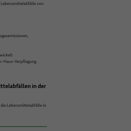
 Lebensmittelabfälle von
usgasemissionen,
wickelt
ßer-Haus-Verpflegung
elabfällen in der
ie Lebensmittelabfälle in