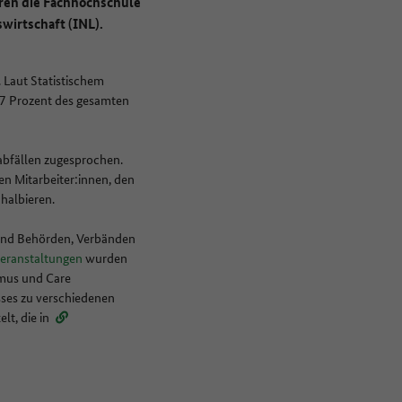
aren die Fachhochschule
wirtschaft (INL).
 Laut Statistischem
7 Prozent des gesamten
abfällen zugesprochen.
n Mitarbeiter:innen, den
 halbieren.
 und Behörden, Verbänden
veranstaltungen
wurden
smus und Care
sses zu verschiedenen
lt, die in