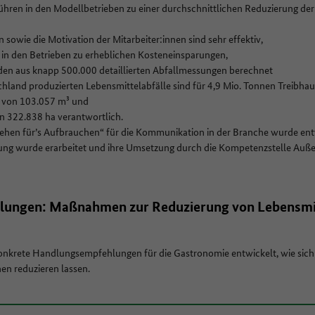
ren in den Modellbetrieben zu einer durchschnittlichen Reduzierung der
owie die Motivation der Mitarbeiter:innen sind sehr effektiv,
 in den Betrieben zu erheblichen Kosteneinsparungen,
n aus knapp 500.000 detaillierten Abfallmessungen berechnet
chland produzierten Lebensmittelabfälle sind für 4,9 Mio. Tonnen Treibha
 von 103.057 m³ und
n 322.838 ha verantwortlich.
hen für’s Aufbrauchen“ für die Kommunikation in der Branche wurde ent
rung wurde erarbeitet und ihre Umsetzung durch die Kompetenzstelle Au
ungen: Maßnahmen zur Reduzierung von Lebensmitt
krete Handlungsempfehlungen für die Gastronomie entwickelt, wie sich d
en reduzieren lassen.