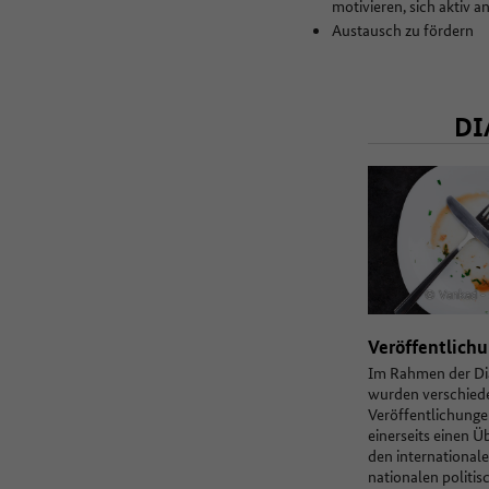
motivieren, sich aktiv 
Austausch zu fördern
DI
© Vankad -
Veröffentlich
Im Rahmen der Di
wurden verschied
Veröffentlichungen
einerseits einen Ü
den international
nationalen politis