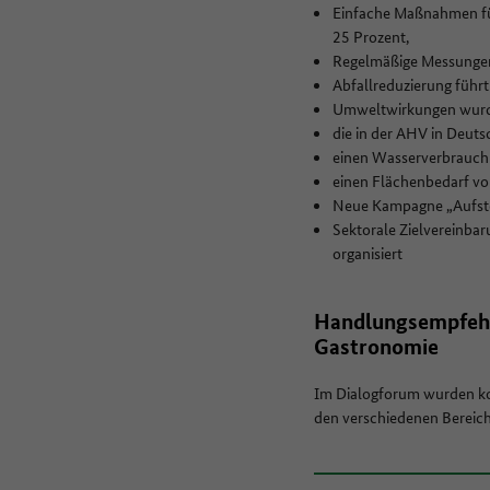
Einfache Maßnahmen füh
25 Prozent,
Regelmäßige Messungen s
Abfallreduzierung führt
Umweltwirkungen wurde
die in der AHV in Deuts
einen Wasserverbrauch
einen Flächenbedarf vo
Neue Kampagne „Aufste
Sektorale Zielvereinba
organisiert
Handlungsempfehl
Gastronomie
Im Dialogforum wurden kon
den verschiedenen Bereich