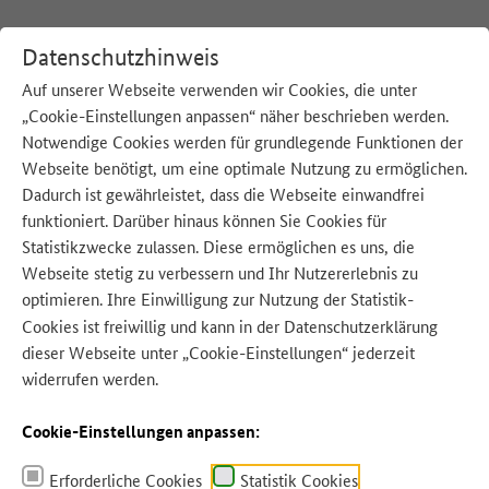
Datenschutzhinweis
Auf unserer Webseite verwenden wir Cookies, die unter
„Cookie-Einstellungen anpassen“ näher beschrieben werden.
:
Startseite
Tipps für zu Hause
Notwendige Cookies werden für grundlegende Funktionen der
Webseite benötigt, um eine optimale Nutzung zu ermöglichen.
Dadurch ist gewährleistet, dass die Webseite einwandfrei
Q
u
e
l
l
e:
Q
u
e
l
l
e:
A
d
o
b
e
S
t
o
c
k
–
L
e
o
ni
funktioniert. Darüber hinaus können Sie Cookies für
Statistikzwecke zulassen. Diese ermöglichen es uns, die
Webseite stetig zu verbessern und Ihr Nutzererlebnis zu
optimieren. Ihre Einwilligung zur Nutzung der Statistik-
d
Cookies ist freiwillig und kann in der
Datenschutzerklärung
dieser Webseite unter „Cookie-Einstellungen“ jederzeit
widerrufen werden.
Cookie-Einstellungen anpassen:
Tipps für zu Hause
Erforderliche Cookies
Statistik Cookies