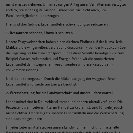
nicht ernst zu nehmen. Um im stressigen Alltag unser Verhalten nachhaltig zu
ändern, braucht es gute Gründe – manchmal vielleicht auch, um
Familienmitglieder zu überzeugen.
Hier sind drei Gründe, Lebensmittelverschwendung zu reduzieren.
1. Ressourcen schonen, Umwelt schützen
Unsere Essgewohnheiten haben einen direkten Einfluss auf das Klima. Jede
Mahlzeit, die wir genießen, verbraucht Ressourcen – von der Produktion über
die Lagerung bis hin zum Transport. Für all diese Schritte benötigen wir zum
Beispiel Wasser, Ackerboden und Energie. Wenn wir die produzierten
Lebensmittel dann wegwerfen, verschwenden wir diese Ressourcen –
vollkommen unnötig.
Und nicht zu vergessen: Durch die Müllentsorgung der weggeworfenen
Lebensmittel wird wiederum Energie benötigt.
2. Wertschätzung für die Landwirtschaft und unsere Lebensmittel
Lebensmittel sind in Deutschland immer und nahezu überall verfügbar. Die
Prozesse, bis ein Lebensmittel im Handel zu kaufen ist, sind für viele jedoch
nicht sichtbar. Der Bezug zu unseren Lebensmitteln und die Wertschätzung
sind dadurch gesunken.
In jedes Lebensmittel stecken unsere Landwirt:innen nicht nur materielle
Ressourcen, sondern investieren auch ihre Arbeitskraft und Herzblut. Zur