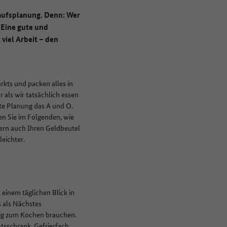
kaufsplanung. Denn: Wer
 Eine gute und
viel Arbeit – den
kts und packen alles in
 als wir tatsächlich essen
ute Planung das A und O.
en Sie im Folgenden, wie
ern auch Ihren Geldbeutel
leichter.
 einem täglichen Blick in
 als Nächstes
äßig zum Kochen brauchen.
tsschrank, Gefrierfach