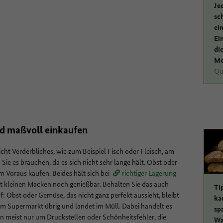
Je
sc
ei
Ei
di
Me
Qu
d maßvoll einkaufen
icht Verderbliches, wie zum Beispiel Fisch oder Fleisch, am
Sie es brauchen, da es sich nicht sehr lange hält. Obst oder
 Voraus kaufen. Beides hält sich bei
richtiger Lagerung
it kleinen Macken noch genießbar. Behalten Sie das auch
Ti
: Obst oder Gemüse, das nicht ganz perfekt aussieht, bleibt
ka
im Supermarkt übrig und landet im Müll. Dabei handelt es
sp
n meist nur um Druckstellen oder Schönheitsfehler, die
Wa