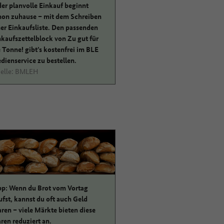
der planvolle Einkauf beginnt
hon zuhause – mit dem Schreiben
ner Einkaufsliste. Den passenden
nkaufszettelblock von Zu gut für
e Tonne! gibt’s kostenfrei im BLE
dienservice zu bestellen.
elle: BMLEH
pp: Wenn du Brot vom Vortag
ufst, kannst du oft auch Geld
aren – viele Märkte bieten diese
ren reduziert an.