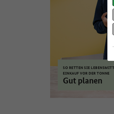
SO RETTEN SIE LEBENSMIT
EINKAUF VOR DER TONNE
Gut planen