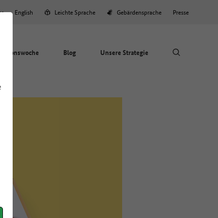
er
English
Leichte Sprache
Gebärdensprache
Presse
Aktionswoche
Blog
Unsere Strategie
e