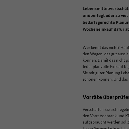
Lebensmittelwertschätz
unüberlegt oder zu viel
bedarfsgerechte Planung
Wocheneinkauf dafür ab
Wer kennt das nicht? Häuf
den Wagen, das gut aussieh
können. Damit das nicht p
Jeder planvolle Einkauf be
Sie mit guter Planung Leb
schonen können. Und das B
Vorräte überprüf
Verschaffen Sie sich regel
den Vorratsschrank und Kü
aufgebraucht werden sollt
Legen Sie eine Liste mit 