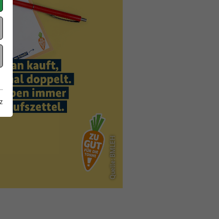
z
Quelle: BMLEH