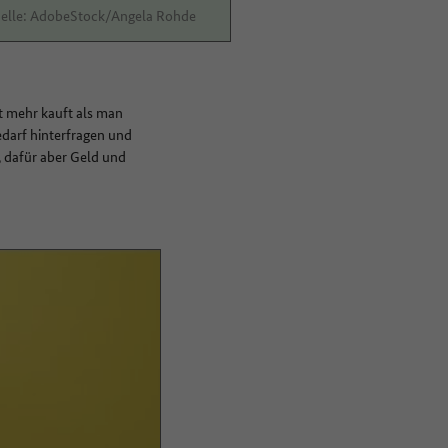
elle: AdobeStock/Angela Rohde
t mehr kauft als man
edarf hinterfragen und
, dafür aber Geld und