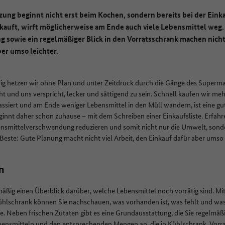
ung beginnt nicht erst beim Kochen, sondern bereits bei der Ein
 kauft, wirft möglicherweise am Ende auch viele Lebensmittel weg.
 sowie ein regelmäßiger Blick in den Vorratsschrank machen nicht 
er umso leichter.
ig hetzen wir ohne Plan und unter Zeitdruck durch die Gänge des Supermar
t und uns verspricht, lecker und sättigend zu sein. Schnell kaufen wir mehr
assiert und am Ende weniger Lebensmittel in den Müll wandern, ist eine g
ginnt daher schon zuhause – mit dem Schreiben einer Einkaufsliste. Erfahr
ensmittelverschwendung reduzieren und somit nicht nur die Umwelt, sond
este: Gute Planung macht nicht viel Arbeit, den Einkauf dafür aber umso 
en
mäßig einen Überblick darüber, welche Lebensmittel noch vorrätig sind. Mit
hlschrank können Sie nachschauen, was vorhanden ist, was fehlt und was
e. Neben frischen Zutaten gibt es eine Grundausstattung, die Sie regelm
Lebensmitteln und den entsprechenden Mengen an, die in Kühlschrank, Vorra