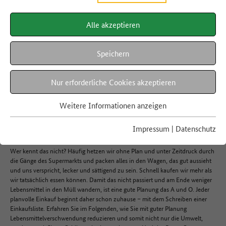
SO RETTEN SIE LEBENSMITTEL BEREITS VOR DEM EINKAUF VOR DER TONNE
Gut planen
Alle akzeptieren
Speichern
Lebensmittelwertschätzung beginnt nicht erst beim Kochen, sondern
Nur erforderliche Cookies akzeptieren
bereits bei der Einkaufsplanung. Denn: Wer unüberlegt oder zu viel kauft,
wirft möglicherweise am Ende auch viele Lebensmittel weg. Eine gute und
Weitere Informationen anzeigen
bedarfsgerechte Planung sowie ein regelmäßiger Blick in den
Vorratsschrank machen nicht viel Arbeit – den Wocheneinkauf dafür aber
umso leichter.
Impressum
|
Datenschutz
Wer kennt das nicht? Häufig hetzen wir ohne Plan und unter Zeitdruck durch
die Gänge des Supermarkts und packen alles in den Wagen, das gut aussieht
und uns verspricht, lecker und sättigend zu sein. Schnell kaufen wir mehr als
wir tatsächlich essen können. Damit das nicht passiert und am Ende weniger
Lebensmittel in den Müll wandern, ist eine gute Planung das A und O. Jeder
planvolle Einkauf beginnt daher schon zuhause – mit dem Schreiben einer
Einkaufsliste. Erfahren Sie im Folgenden, wie Sie mit guter Planung
Lebensmittelverschwendung reduzieren und somit nicht nur die Umwelt,