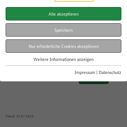
Alle akzeptieren
Anmelden
Speichern
Bitte geben Sie Ihre E-Mail-Adresse ein, um
Nur erforderliche Cookies akzeptieren
sich
abzumelden
.
E-Mail*
Weitere Informationen anzeigen
Impressum
|
Datenschutz
Abmelden
Stand: 15.07.2025