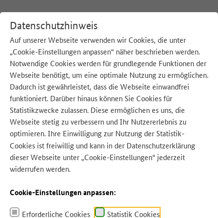
Datenschutzhinweis
Auf unserer Webseite verwenden wir Cookies, die unter
„Cookie-Einstellungen anpassen“ näher beschrieben werden.
:
Startseite
Newsletter
Notwendige Cookies werden für grundlegende Funktionen der
Webseite benötigt, um eine optimale Nutzung zu ermöglichen.
Newsletter
Dadurch ist gewährleistet, dass die Webseite einwandfrei
funktioniert. Darüber hinaus können Sie Cookies für
Statistikzwecke zulassen. Diese ermöglichen es uns, die
Webseite stetig zu verbessern und Ihr Nutzererlebnis zu
Erfahren Sie in unserem Newsletter Neues rund um die Initiative Zu gut
für die Tonne! und welche Veranstaltungen im Rahmen der Nationalen
optimieren. Ihre Einwilligung zur Nutzung der Statistik-
Strategie zur Reduzierung der Lebensmittelverschwendung anstehen. Der
Cookies ist freiwillig und kann in der
Datenschutzerklärung
Versand erfolgt etwa alle 3-4 Monate.
dieser Webseite unter „Cookie-Einstellungen“ jederzeit
widerrufen werden.
Bitte geben Sie Ihre E-Mail-Adresse ein, um
Cookie-Einstellungen anpassen:
sich
anzumelden
.
E-Mail*
Erforderliche Cookies
Statistik Cookies