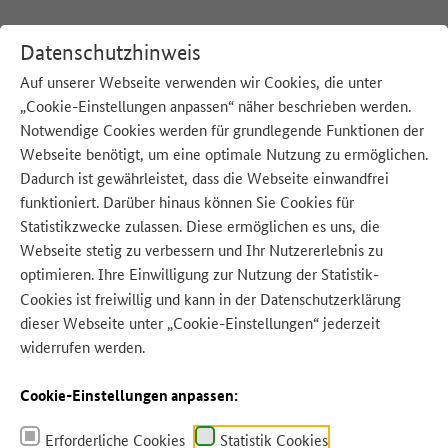
Datenschutzhinweis
Auf unserer Webseite verwenden wir Cookies, die unter
„Cookie-Einstellungen anpassen“ näher beschrieben werden.
:
Startseite
Leichte Sprache
Notwendige Cookies werden für grundlegende Funktionen der
Webseite benötigt, um eine optimale Nutzung zu ermöglichen.
Leichte Sprache
Dadurch ist gewährleistet, dass die Webseite einwandfrei
funktioniert. Darüber hinaus können Sie Cookies für
Statistikzwecke zulassen. Diese ermöglichen es uns, die
Webseite stetig zu verbessern und Ihr Nutzererlebnis zu
Eine Seite in leichter Sprache
optimieren. Ihre Einwilligung zur Nutzung der Statistik-
Cookies ist freiwillig und kann in der
Datenschutzerklärung
Zu gut für die Tonne!
dieser Webseite unter „Cookie-Einstellungen“ jederzeit
widerrufen werden.
Zu gut für die Tonne! ist eine Aktion.
Cookie-Einstellungen anpassen:
Die Aktion ist von dem Bundes-Ministerium für Land-Wirtschaft, Ernährung
und Heimat.
Erforderliche Cookies
Statistik Cookies