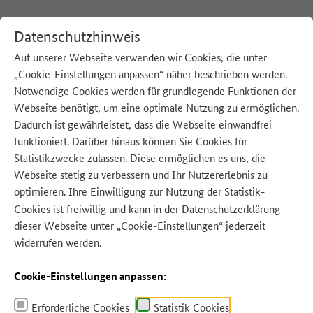
Datenschutzhinweis
Auf unserer Webseite verwenden wir Cookies, die unter
„Cookie-Einstellungen anpassen“ näher beschrieben werden.
:
Startseite
Notwendige Cookies werden für grundlegende Funktionen der
Webseite benötigt, um eine optimale Nutzung zu ermöglichen.
Unsere Beiträge zum Thema:
Dadurch ist gewährleistet, dass die Webseite einwandfrei
funktioniert. Darüber hinaus können Sie Cookies für
Statistikzwecke zulassen. Diese ermöglichen es uns, die
Ähnliche Beiträge
Webseite stetig zu verbessern und Ihr Nutzererlebnis zu
optimieren. Ihre Einwilligung zur Nutzung der Statistik-
Cookies ist freiwillig und kann in der
Datenschutzerklärung
Ähnliche Beiträge zu Tipps
dieser Webseite unter „Cookie-Einstellungen“ jederzeit
widerrufen werden.
…Grillreste vermeiden mit unseren
Tutorials:
Tipps
für die Planung, kreative
Rezeptideen für Salate und Gemüsespieße
Cookie-Einstellungen anpassen:
– nachhaltig, einfach und lecker.
mehr
Erforderliche Cookies
Statistik Cookies