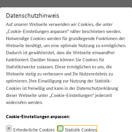
Datenschutzhinweis
Auf unserer Webseite verwenden wir Cookies, die unter
„Cookie-Einstellungen anpassen“ näher beschrieben werden.
:
Startseite
Notwendige Cookies werden für grundlegende Funktionen der
Webseite benötigt, um eine optimale Nutzung zu ermöglichen.
Unsere Beiträge zum Thema:
Dadurch ist gewährleistet, dass die Webseite einwandfrei
funktioniert. Darüber hinaus können Sie Cookies für
Statistikzwecke zulassen. Diese ermöglichen es uns, die
Ähnliche Beiträge
Webseite stetig zu verbessern und Ihr Nutzererlebnis zu
optimieren. Ihre Einwilligung zur Nutzung der Statistik-
Cookies ist freiwillig und kann in der
Datenschutzerklärung
Ähnliche Beiträge zu Schimmel
dieser Webseite unter „Cookie-Einstellungen“ jederzeit
widerrufen werden.
Käse ist beliebt – die Deutschen essen im
Durchschnitt fast 25 kg im Jahr. Tipps
und Fakten rund um die Lagerung,
Cookie-Einstellungen anpassen:
Haltbarkeit und Verwertung von Käse
finden Sie in unserem Faktenblatt.
Erforderliche Cookies
Statistik Cookies
mehr