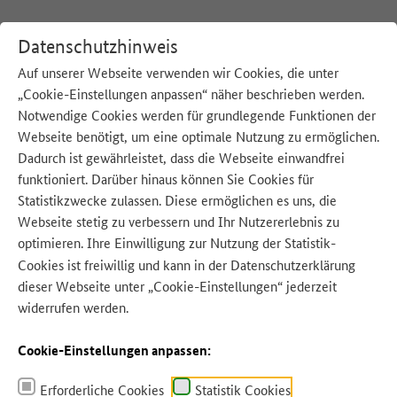
Datenschutzhinweis
Auf unserer Webseite verwenden wir Cookies, die unter
„Cookie-Einstellungen anpassen“ näher beschrieben werden.
:
Startseite
Notwendige Cookies werden für grundlegende Funktionen der
Webseite benötigt, um eine optimale Nutzung zu ermöglichen.
Unsere Beiträge zum Thema:
Dadurch ist gewährleistet, dass die Webseite einwandfrei
funktioniert. Darüber hinaus können Sie Cookies für
Statistikzwecke zulassen. Diese ermöglichen es uns, die
Ähnliche Beiträge
Webseite stetig zu verbessern und Ihr Nutzererlebnis zu
optimieren. Ihre Einwilligung zur Nutzung der Statistik-
Cookies ist freiwillig und kann in der
Datenschutzerklärung
Ähnliche Beiträge zu Kühlschrank
dieser Webseite unter „Cookie-Einstellungen“ jederzeit
widerrufen werden.
… werden sollten. Milch und
Milchalternativen bieten wir direkt in
Glasflaschen an, die so auch gut im
Cookie-Einstellungen anpassen:
Kühlschrank
lagern können. Essig und Öl
lassen sich in mitgebrachten Flaschen
abfüllen und können wie…
Erforderliche Cookies
Statistik Cookies