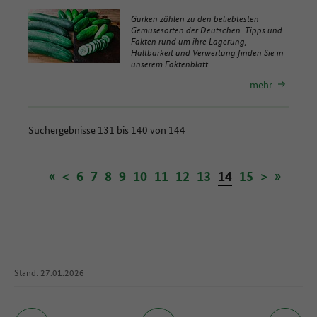
Gurken zählen zu den beliebtesten
Gemüsesorten der Deutschen. Tipps und
Fakten rund um ihre Lagerung,
Haltbarkeit und Verwertung finden Sie in
unserem Faktenblatt.
mehr
Suchergebnisse 131 bis 140 von 144
«
<
6
7
8
9
10
11
12
13
14
15
>
»
Stand: 27.01.2026