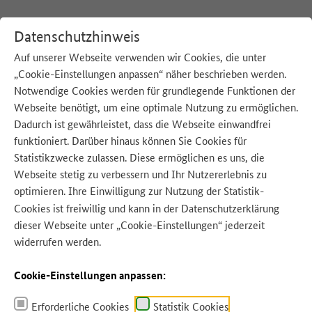
Datenschutzhinweis
Auf unserer Webseite verwenden wir Cookies, die unter
„Cookie-Einstellungen anpassen“ näher beschrieben werden.
:
Startseite
Notwendige Cookies werden für grundlegende Funktionen der
Webseite benötigt, um eine optimale Nutzung zu ermöglichen.
Unsere Beiträge zum Thema:
Dadurch ist gewährleistet, dass die Webseite einwandfrei
funktioniert. Darüber hinaus können Sie Cookies für
Statistikzwecke zulassen. Diese ermöglichen es uns, die
Ähnliche Beiträge
Webseite stetig zu verbessern und Ihr Nutzererlebnis zu
optimieren. Ihre Einwilligung zur Nutzung der Statistik-
Cookies ist freiwillig und kann in der
Datenschutzerklärung
Ähnliche Beiträge zu Interview
dieser Webseite unter „Cookie-Einstellungen“ jederzeit
widerrufen werden.
… Nachhaltigkeit (ökonomisch,
ökologisch, sozial) bewertet. Eine
Übersicht der teilnehmenden Betriebe
Cookie-Einstellungen anpassen:
sowie
Interview
s zu den
Reduzierungsmaßnahmen finden Sie hier.
Die daraus resultierenden Ansätze für
Erforderliche Cookies
Statistik Cookies
effektive…