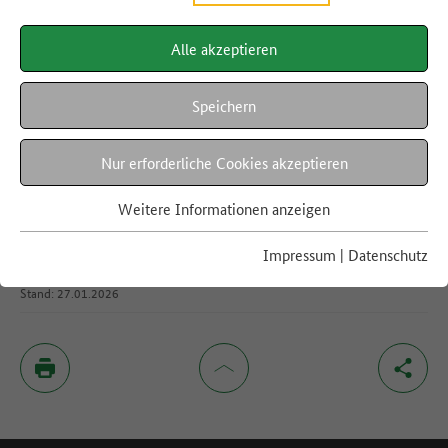
mehr
Alle akzeptieren
Suchergebnisse 11 bis 11 von 11
Speichern
<
1
2
>
Nur erforderliche Cookies akzeptieren
Weitere Informationen anzeigen
Impressum
|
Datenschutz
Stand: 27.01.2026