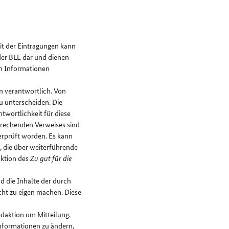
eit der Eintragungen kann
der BLE dar und dienen
on Informationen
en verantwortlich. Von
u unterscheiden. Die
twortlichkeit für diese
sprechenden Verweises sind
erprüft worden. Es kann
 die über weiterführende
aktion des
Zu gut für die
nd die Inhalte der durch
cht zu eigen machen. Diese
Redaktion um Mitteilung.
Informationen zu ändern,