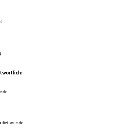
l
4
twortlich:
e.de
rdietonne.de