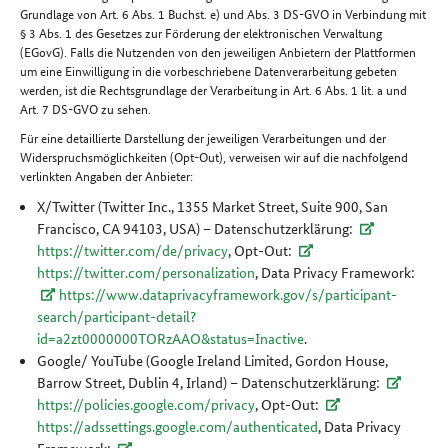
Grundlage von Art. 6 Abs. 1 Buchst. e) und Abs. 3 DS-GVO in Verbindung mit
§ 3 Abs. 1 des Gesetzes zur Förderung der elektronischen Verwaltung
(EGovG). Falls die Nutzenden von den jeweiligen Anbietern der Plattformen
um eine Einwilligung in die vorbeschriebene Datenverarbeitung gebeten
werden, ist die Rechtsgrundlage der Verarbeitung in Art. 6 Abs. 1 lit. a und
Art. 7 DS-GVO zu sehen.
Für eine detaillierte Darstellung der jeweiligen Verarbeitungen und der
Widerspruchsmöglichkeiten (Opt-Out), verweisen wir auf die nachfolgend
verlinkten Angaben der Anbieter:
X/Twitter (Twitter Inc., 1355 Market Street, Suite 900, San
Francisco, CA 94103, USA) – Datenschutzerklärung:
https://twitter.com/de/privacy
, Opt-Out:
https://twitter.com/personalization
, Data Privacy Framework:
https://www.dataprivacyframework.gov/s/participant-
search/participant-detail?
id=a2zt0000000TORzAAO&status=Inactive
.
Google/ YouTube (Google Ireland Limited, Gordon House,
Barrow Street, Dublin 4, Irland) – Datenschutzerklärung:
https://policies.google.com/privacy
, Opt-Out:
https://adssettings.google.com/authenticated
, Data Privacy