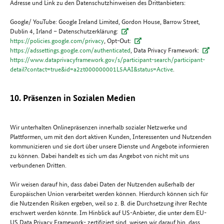
Adresse und Link zu den Datenschutzhinweisen des Drittanbieters:
Google/ YouTube: Google Ireland Limited, Gordon House, Barrow Street,
Dublin 4, Irland – Datenschutzerklärung:
https://policies.google.com/privacy
, Opt-Out:
https://adssettings.google.com/authenticated
, Data Privacy Framework:
https://www.dataprivacyframework.gov/s/participant-search/participant-
detail?contact=true&id=a2zt000000001L5AAI&status=Active
.
10. Präsenzen in Sozialen Medien
Wir unterhalten Onlinepräsenzen innerhalb sozialer Netzwerke und
Plattformen, um mit den dort aktiven Kunden, Interessenten und Nutzenden
kommunizieren und sie dort über unsere Dienste und Angebote informieren
zu können. Dabei handelt es sich um das Angebot von nicht mit uns
verbundenen Dritten.
Wir weisen darauf hin, dass dabei Daten der Nutzenden außerhalb der
Europäischen Union verarbeitet werden können. Hierdurch können sich für
die Nutzenden Risiken ergeben, weil so z. B. die Durchsetzung ihrer Rechte
erschwert werden könnte. Im Hinblick auf US-Anbieter, die unter dem EU-
US Data Privacy Framework- zertifiziert sind, weisen wir darauf hin, dass