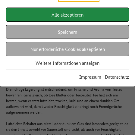
Alle akzeptieren
LEBENSMITTEL A-Z
Tee
Speichern
Nur erforderliche Cookies akzeptieren
Hier finden Sie Informationen rund um die Haltbarkeit, Regionalität,
Verwertung und die richtige Lagerung von Tee.
Weitere Informationen anzeigen
Impressum
|
Datenschutz
Lagerung
Die richtige Lagerung ist entscheidend, um Frische und Aroma von Tee zu
bewahren. Ganz gleich, ob lose Blätter oder Teebeutel: Tee hält sich am
besten, wenn er stets luftdicht, trocken, kühl und an einem dunklen Ort
aufbewahrt wird, damit weder Feuchtigkeit eindringt noch Fremdgerüche
aufgenommen werden.
Luftdichte Behälter aus Metall oder dunklem Glas sind besonders geeignet, da
sie den Inhalt sowohl vor Sauerstoff und Licht, als auch vor Feuchtigkeit
schützen. Der Kühlschrank ist für Tee hingegen kein geeigneter Ort, da dort