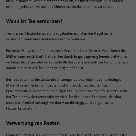
an Wirksamkeit. Deshalb empfiehlt es sich, sie innerhalb von 18 Monaten
und möglichst vor Ablauf des Mindesthaltbarkeitsdatums zu verwenden.
Wann ist Tee verdorben?
Tee, dessen Haltbarkeitsdatum abgelaufen ist, ist in der Regel nicht
verdorben, kann aber deutlich an Aroma verlieren.
Ein erster Hinweis auf nachlassende Qualität ist der Geruch: Verströmen die
Blätter kaum noch Duft, hat der Tee durch lange Lagerung bereits viel Aroma
verloren. Brüchige oder verklumpte Blätter sowie ein muffiger Geruch deuten
darauf hin, dass der Tee nicht mehr genießbar ist.
Bei Teebeuteln ist der Zustand schwieriger zu beurteilen, doch brüchiges
Material oder Flecken am Beutel sind ein deutliches Zeichen für
Qualitätsverlust. Werden beim Aufguss kaum mehr Aromen freigesetzt, sollte
der Tee nicht weiterverwendet werden. Ist dazu noch Schimmel sichtbar,
muss das Produkt entsorgt werden – unabhängig vom aufgedruckten
Haltbarkeitsdatum.
Verwertung von Resten
Übrig gebliebener Tee kann noch für leckere Mocktails genutzt werden. Hier