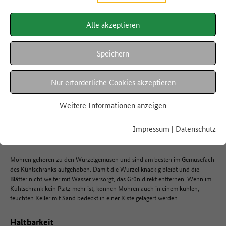
Alle akzeptieren
LEBENSMITTEL A-Z
Möhren
Speichern
Nur erforderliche Cookies akzeptieren
Hier finden Sie Informationen zur Lagerung, Haltbarkeit und
Resteverwertung von Möhren. So reduzieren Sie ganz einfach
Weitere Informationen anzeigen
Lebensmittelabfälle.
Impressum
|
Datenschutz
Lagerung
Möhren gehören zu den Wurzelgemüsen und sind am besten im Gemüsefach
des Kühlschranks aufgehoben. Damit die Wurzel knackig bleibt und die
Blätter nicht weiter mit Wasser versorgt, das Grün direkt entfernen. Wenn im
Kühlschrank kein Platz mehr ist, können Möhren auch in einem kühlen,
feuchten Keller mit Sand bedeckt in einer Kiste gelagert werden.
Haltbarkeit