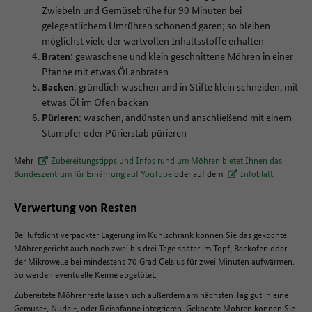
Zwiebeln und Gemüsebrühe für 90 Minuten bei
gelegentlichem Umrühren schonend garen; so bleiben
möglichst viele der wertvollen Inhaltsstoffe erhalten
Braten
: gewaschene und klein geschnittene Möhren in einer
Pfanne mit etwas Öl anbraten
Backen
: gründlich waschen und in Stifte klein schneiden, mit
etwas Öl im Ofen backen
Pürieren
: waschen, andünsten und anschließend mit einem
Stampfer oder Pürierstab pürieren
Mehr
Zubereitungstipps und Infos rund um Möhren bietet Ihnen das
Bundeszentrum für Ernährung auf YouTube
oder auf dem
Infoblatt
.
Verwertung von Resten
Bei luftdicht verpackter Lagerung im Kühlschrank können Sie das gekochte
Möhrengericht auch noch zwei bis drei Tage später im Topf, Backofen oder
der Mikrowelle bei mindestens 70 Grad Celsius für zwei Minuten aufwärmen.
So werden eventuelle Keime abgetötet.
Zubereitete Möhrenreste lassen sich außerdem am nächsten Tag gut in eine
Gemüse-, Nudel-, oder Reispfanne integrieren. Gekochte Möhren können Sie