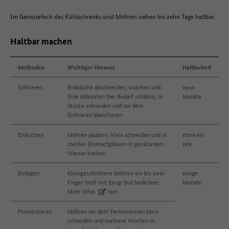
Im Gemüsefach des Kühlschranks sind Möhren sieben bis zehn Tage haltbar.
Haltbar machen
Methoden
Wichtiger Hinweis
Haltbarkeit
Einfrieren
Endstücke abschneiden, waschen und
neun
Erde abbürsten (bei Bedarf schälen), in
Monate
Stücke schneiden und vor dem
Einfrieren blanchieren.
Einkochen
Möhren säubern, klein schneiden und in
etwa ein
sterilen Einmachgläsern in gesalzenem
Jahr
Wasser kochen.
Einlegen
Kleingeschnittene Möhren ein bis zwei
einige
Finger breit mit Essig-Sud bedecken.
Monate
Mehr Infos
hier.
Fermentieren
Möhren vor dem Fermentieren klein
schneiden und mehrere Wochen in