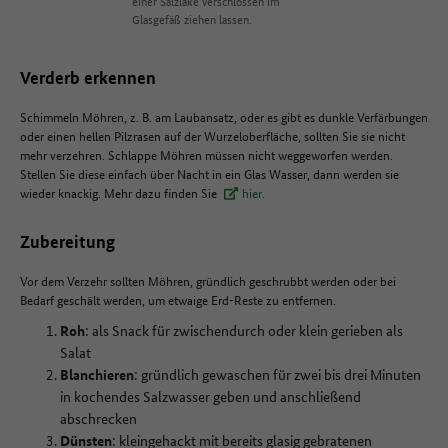
einer Salzlake verschlossen im
Glasgefäß ziehen lassen.
Verderb erkennen
Schimmeln Möhren, z. B. am Laubansatz, oder es gibt es dunkle Verfärbungen
oder einen hellen Pilzrasen auf der Wurzeloberfläche, sollten Sie sie nicht
mehr verzehren. Schlappe Möhren müssen nicht weggeworfen werden.
Stellen Sie diese einfach über Nacht in ein Glas Wasser, dann werden sie
wieder knackig. Mehr dazu finden Sie
hier.
Zubereitung
Vor dem Verzehr sollten Möhren, gründlich geschrubbt werden oder bei
Bedarf geschält werden, um etwaige Erd-Reste zu entfernen.
Roh
: als Snack für zwischendurch oder klein gerieben als
Salat
Blanchieren
: gründlich gewaschen für zwei bis drei Minuten
in kochendes Salzwasser geben und anschließend
abschrecken
Dünsten
: kleingehackt mit bereits glasig gebratenen