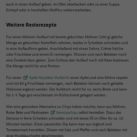
auch in einen Auflauf geben, im Ofen überbacken oder zu einer Suppe,
Eintopf oder in herzhaften Muffins weiterverarbeiten.
Weitere Resterezepte
Für einen Möhren-Auflauf mit bereits gekochten Möhren (100 g) gleiche
Menge an gekochten Kartoffeln nehmen, beides in Scheiben schneiden und
in eine Auflaufform geben. Anschließend mit etwas Sahne, Crème fraîche
oder Frischkäse und einem Ei vermengen. Würzen und nach Belieben noch
eine Zwiebel dazu geben. Zum Schluss den Auflauf noch mit Käse bestreuen.
Die Menge reicht für eine Portion.
Für einen
Apfel-Karotten-Aufstrich
einen Apfel und eine Möhre raspeln
und mit 80 g Frischkäse vermengen, nach Belieben können noch gehakte
Walnüsse ergänzt werden. Der Aufstrich reicht für ca. sechs Brote und kann
für 2-3 Tage gut verschlossen im Kühlschrank gelagert werden.
Wer eine gesündere Alternative zu Chips haben möchte, kann aus Möhren,
Roter Bete und Pastinaken
Gemüsechips
selbst herstellen. Dazu das
Gemüse in feine Scheiben schneiden und mit etwas Öl im Ofen für ca. 10
Minuten backen. Einen passenden Dip kann man aus Joghurt und
Tomatenmark herstellen. Diesen mit Salz und Pfeffer und nach Belieben mit
einer Knoblauchzehe abschmecken.