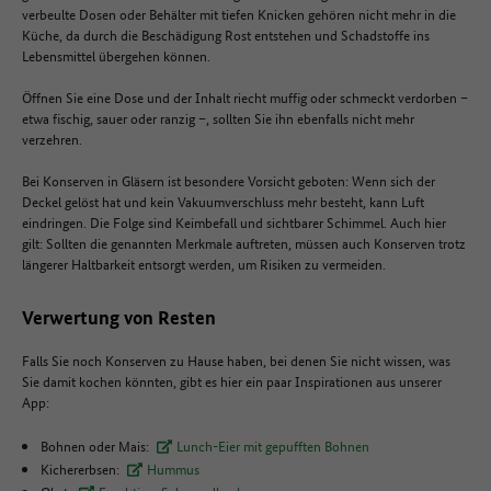
verbeulte Dosen oder Behälter mit tiefen Knicken gehören nicht mehr in die
Küche, da durch die Beschädigung Rost entstehen und Schadstoffe ins
Lebensmittel übergehen können.
Öffnen Sie eine Dose und der Inhalt riecht muffig oder schmeckt verdorben –
etwa fischig, sauer oder ranzig –, sollten Sie ihn ebenfalls nicht mehr
verzehren.
Bei Konserven in Gläsern ist besondere Vorsicht geboten: Wenn sich der
Deckel gelöst hat und kein Vakuumverschluss mehr besteht, kann Luft
eindringen. Die Folge sind Keimbefall und sichtbarer Schimmel. Auch hier
gilt: Sollten die genannten Merkmale auftreten, müssen auch Konserven trotz
längerer Haltbarkeit entsorgt werden, um Risiken zu vermeiden.
Verwertung von Resten
Falls Sie noch Konserven zu Hause haben, bei denen Sie nicht wissen, was
Sie damit kochen könnten, gibt es hier ein paar Inspirationen aus unserer
App:
Bohnen oder Mais:
Lunch-Eier mit gepufften Bohnen
Kichererbsen:
Hummus