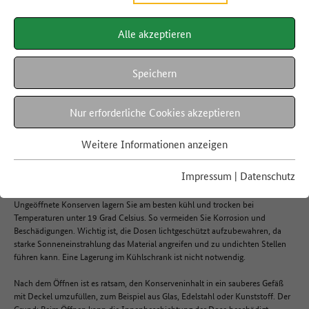
Alle akzeptieren
LEBENSMITTEL A-Z
Konservendosen
Speichern
Nur erforderliche Cookies akzeptieren
Hier finden Sie Informationen rund um die Haltbarkeit, Regionalität,
Verwertung und die richtige Lagerung von Konserven.
Weitere Informationen anzeigen
Impressum
|
Datenschutz
Lagerung
Ungeöffnete Konserven lagern Sie am besten kühl und trocken bei
Temperaturen unter 19 Grad Celsius. So vermeiden Sie Korrosion und
Beschädigungen. Wichtig ist, die Dosen lichtgeschützt aufzubewahren, da
starke Sonneneinstrahlung das Material angreifen und zu undichten Stellen
führen kann. Eine Lagerung im Kühlschrank ist nicht notwendig.
Nach dem Öffnen ist es ratsam, den Konserveninhalt in ein sauberes Gefäß
mit Deckel umzufüllen, zum Beispiel aus Glas, Edelstahl oder Kunststoff. Der
Grund: Beim Öffnen kann die Innenbeschichtung der Dose beschädigt