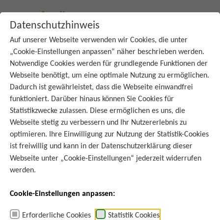
Datenschutzhinweis
Auf unserer Webseite verwenden wir Cookies, die unter
„Cookie-Einstellungen anpassen“ näher beschrieben werden.
:
Startseite
K
Käse
Notwendige Cookies werden für grundlegende Funktionen der
Webseite benötigt, um eine optimale Nutzung zu ermöglichen.
Dadurch ist gewährleistet, dass die Webseite einwandfrei
LEBENSMITTEL A-Z
funktioniert. Darüber hinaus können Sie Cookies für
Käse
Statistikzwecke zulassen. Diese ermöglichen es uns, die
Webseite stetig zu verbessern und Ihr Nutzererlebnis zu
optimieren. Ihre Einwilligung zur Nutzung der Statistik-Cookies
ist freiwillig und kann in der
Datenschutzerklärung
dieser
Hier finden Sie Informationen zur Lagerung, Haltbarkeit und
Webseite unter „Cookie-Einstellungen“ jederzeit widerrufen
Resteverwertung von Käse und veganen Alternativen. So reduzieren Sie
werden.
ganz einfach Lebensmittelabfälle.
Cookie-Einstellungen anpassen:
Lagerung
Erforderliche Cookies
Statistik Cookies
Käse und vegane Alternativen bewahren Sie am besten kühl und dunkel bei