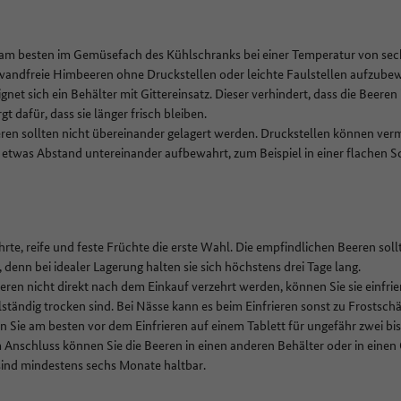
am besten im Gemüsefach des Kühlschranks bei einer Temperatur von sech
nwandfreie Himbeeren ohne Druckstellen oder leichte Faulstellen aufzub
ignet sich ein Behälter mit Gittereinsatz. Dieser verhindert, dass die Beeren 
gt dafür, dass sie länger frisch bleiben.
ren sollten nicht übereinander gelagert werden. Druckstellen können v
 etwas Abstand untereinander aufbewahrt, zum Beispiel in einer flachen S
rte, reife und feste Früchte die erste Wahl. Die empfindlichen Beeren so
 denn bei idealer Lagerung halten sie sich höchstens drei Tage lang.
ren nicht direkt nach dem Einkauf verzehrt werden, können Sie sie einfriere
llständig trocken sind. Bei Nässe kann es beim Einfrieren sonst zu Frost
n Sie am besten vor dem Einfrieren auf einem Tablett für ungefähr zwei bi
m Anschluss können Sie die Beeren in einen anderen Behälter oder in einen
sind mindestens sechs Monate haltbar.