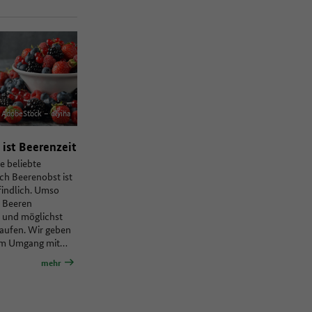
AdobeStock – olyina
ist Beerenzeit
e beliebte
ch Beerenobst ist
indlich. Umso
, Beeren
 und möglichst
kaufen. Wir geben
um Umgang mit…
mehr