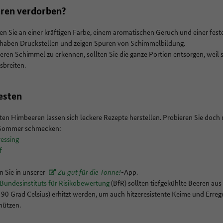
ren verdorben?
n Sie an einer kräftigen Farbe, einem aromatischen Geruch und einer fest
 haben Druckstellen und zeigen Spuren von Schimmelbildung.
Beeren Schimmel zu erkennen, sollten Sie die ganze Portion entsorgen, weil
usbreiten.
esten
ten Himbeeren lassen sich leckere Rezepte herstellen. Probieren Sie doch
im Sommer schmecken:
ressing
uf
n Sie in unserer
Zu gut für die Tonne!
-
App.
Bundesinstituts für Risikobewertung
(BfR) sollten tiefgekühlte Beeren a
90 Grad Celsius) erhitzt werden, um auch hitzeresistente Keime und Errege
hützen.