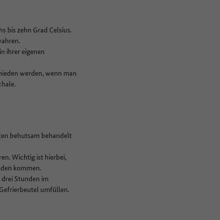
s bis zehn Grad Celsius.
ewahren.
in ihrer eigenen
ermieden werden, wenn man
chale.
llten behutsam behandelt
n. Wichtig ist hierbei,
schäden kommen.
s drei Stunden im
 Gefrierbeutel umfüllen.