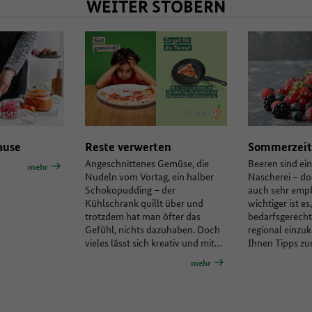
WEITER STÖBERN
beStock – Leonid
© BMLEH
© 
ause
Reste verwerten
Sommerzeit 
Angeschnittenes Gemüse, die
Beeren sind ein
mehr
Nudeln vom Vortag, ein halber
Nascherei – do
Schokopudding – der
auch sehr empf
Kühlschrank quillt über und
wichtiger ist es
trotzdem hat man öfter das
bedarfsgerecht
Gefühl, nichts dazuhaben. Doch
regional einzu
vieles lässt sich kreativ und mit…
Ihnen Tipps z
mehr