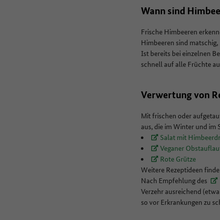
Wann sind Himbee
Frische Himbeeren erkenne
Himbeeren sind matschig,
Ist bereits bei einzelnen 
schnell auf alle Früchte a
Verwertung von R
Mit frischen oder aufgetau
aus, die im Winter und 
Salat mit Himbeerd
Veganer Obstaufla
Rote Grütze
Weitere Rezeptideen finde
Nach Empfehlung des
Verzehr ausreichend (etwa 
so vor Erkrankungen zu sc