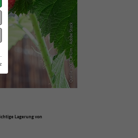
Quelle: piXuLariUm - Adobe Stock
z
richtige Lagerung von