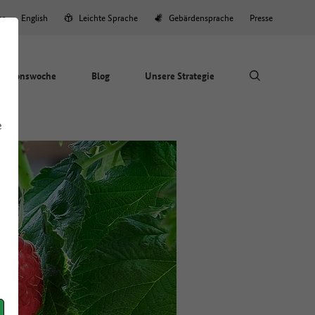
er
English
Leichte Sprache
Gebärdensprache
Presse
Aktionswoche
Blog
Unsere Strategie
e