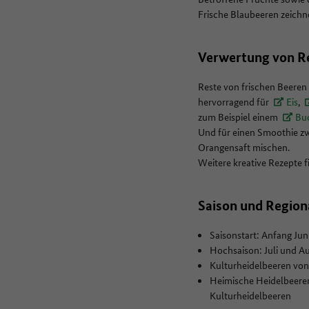
Frische Blaubeeren zeichne
Verwertung von R
Reste von frischen Beeren l
hervorragend für
Eis
,
zum Beispiel einem
Buc
Und für einen Smoothie z
Orangensaft mischen.
Weitere kreative Rezepte f
Saison und Region
Saisonstart: Anfang Jun
Hochsaison: Juli und A
Kulturheidelbeeren von 
Heimische Heidelbeeren
Kulturheidelbeeren