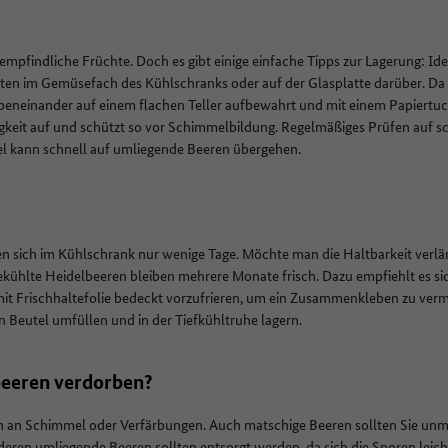
empfindliche Früchte. Doch es gibt einige einfache Tipps zur Lagerung: Ide
ten im Gemüsefach des Kühlschranks oder auf der Glasplatte darüber. Da 
nebeneinander auf einem flachen Teller aufbewahrt und mit einem Papiert
keit auf und schützt so vor Schimmelbildung. Regelmäßiges Prüfen auf s
el kann schnell auf umliegende Beeren übergehen.
en sich im Kühlschrank nur wenige Tage. Möchte man die Haltbarkeit verl
ekühlte Heidelbeeren bleiben mehrere Monate frisch. Dazu empfiehlt es si
mit Frischhaltefolie bedeckt vorzufrieren, um ein Zusammenkleben zu verm
nen Beutel umfüllen und in der Tiefkühltruhe lagern.
beeren verdorben?
n an Schimmel oder Verfärbungen. Auch matschige Beeren sollten Sie unm
deren umliegende Beeren sollten entsorgt werden, da sich die Sporen leich