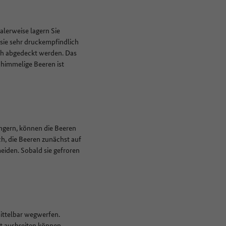
alerweise lagern Sie
sie sehr druckempfindlich
uch abgedeckt werden. Das
chimmelige Beeren ist
ängern, können die Beeren
ch, die Beeren zunächst auf
eiden. Sobald sie gefroren
ittelbar wegwerfen.
t ausbreiten können.