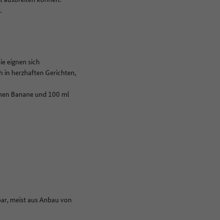
s.
ie eignen sich
h in herzhaften Gerichten,
enen Banane und 100 ml
ar, meist aus Anbau von