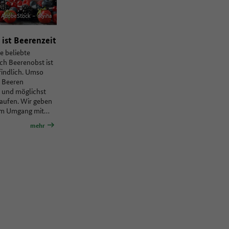
AdobeStock – olyina
ist Beerenzeit
e beliebte
ch Beerenobst ist
indlich. Umso
, Beeren
 und möglichst
kaufen. Wir geben
um Umgang mit…
mehr