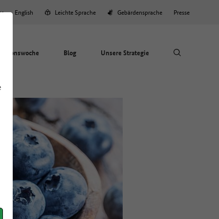
er
English
Leichte Sprache
Gebärdensprache
Presse
Aktionswoche
Blog
Unsere Strategie
e