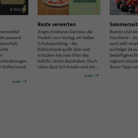
© BMLEH
© BMLEH
© 
Reste verwerten
Sommerzeit 
bensmittel
Angeschnittenes Gemüse, die
Beeren sind ein
ttel passend
Nudeln vom Vortag, ein halber
Nascherei – do
ssenschaft.
Schokopudding – der
auch sehr empf
iche
Kühlschrank quillt über und
wichtiger ist es
en
trotzdem hat man öfter das
bedarfsgerecht
Anforderungen.
Gefühl, nichts dazuhaben. Doch
regional einzu
er Kühlschrank
vieles lässt sich kreativ und mit…
Ihnen Tipps z
mehr
mehr