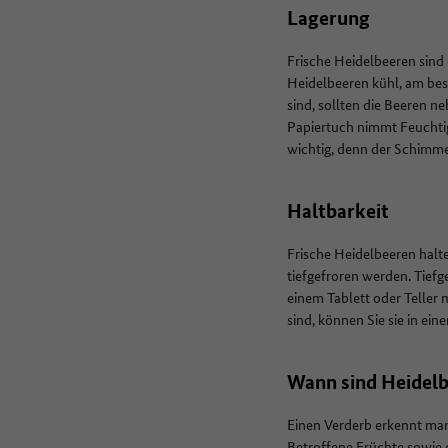
Lagerung
Frische Heidelbeeren sind 
Heidelbeeren kühl, am bes
sind, sollten die Beeren 
Papiertuch nimmt Feuchtig
wichtig, denn der Schimm
Haltbarkeit
Frische Heidelbeeren halt
tiefgefroren werden. Tiefg
einem Tablett oder Teller 
sind, können Sie sie in ei
Wann sind Heidel
Einen Verderb erkennt ma
Betroffene Früchte sowie 