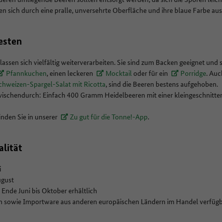
n sich durch eine pralle, unversehrte Oberfläche und ihre blaue Farbe au
esten
assen sich vielfältig weiterverarbeiten. Sie sind zum Backen geeignet und s
Pfannkuchen
, einen leckeren
Mocktail
oder für ein
Porridge
. Auc
hweizen-Spargel-Salat mit Ricotta
, sind die Beeren bestens aufgehoben.
wischendurch: Einfach 400 Gramm Heidelbeeren mit einer kleingeschnitt
inden Sie in unserer
Zu gut für die Tonne!-App
.
alität
i
ugust
Ende Juni bis Oktober erhältlich
 sowie Importware aus anderen europäischen Ländern im Handel verfügb